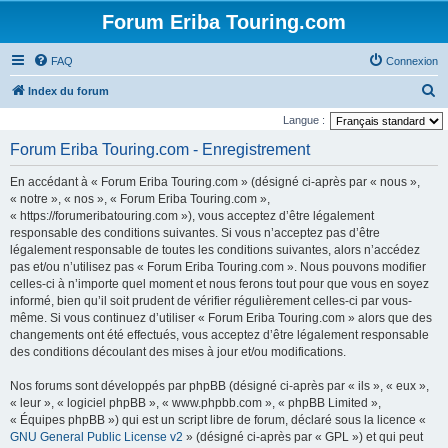
Forum Eriba Touring.com
FAQ
Connexion
R
Index du forum
e
Langue :
c
Forum Eriba Touring.com - Enregistrement
h
En accédant à « Forum Eriba Touring.com » (désigné ci-après par « nous »,
e
« notre », « nos », « Forum Eriba Touring.com »,
r
« https://forumeribatouring.com »), vous acceptez d’être légalement
responsable des conditions suivantes. Si vous n’acceptez pas d’être
c
légalement responsable de toutes les conditions suivantes, alors n’accédez
h
pas et/ou n’utilisez pas « Forum Eriba Touring.com ». Nous pouvons modifier
e
celles-ci à n’importe quel moment et nous ferons tout pour que vous en soyez
informé, bien qu’il soit prudent de vérifier régulièrement celles-ci par vous-
r
même. Si vous continuez d’utiliser « Forum Eriba Touring.com » alors que des
changements ont été effectués, vous acceptez d’être légalement responsable
des conditions découlant des mises à jour et/ou modifications.
Nos forums sont développés par phpBB (désigné ci-après par « ils », « eux »,
« leur », « logiciel phpBB », « www.phpbb.com », « phpBB Limited »,
« Équipes phpBB ») qui est un script libre de forum, déclaré sous la licence «
GNU General Public License v2
» (désigné ci-après par « GPL ») et qui peut