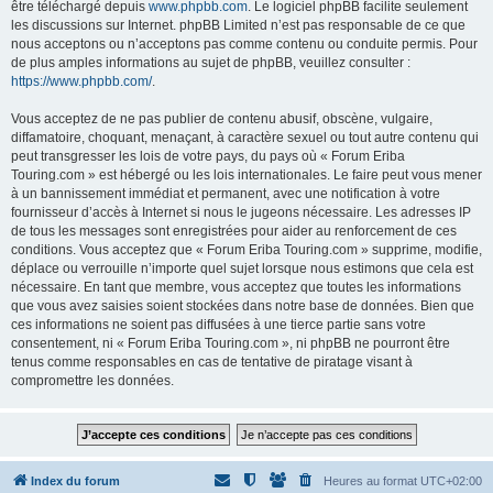
être téléchargé depuis
www.phpbb.com
. Le logiciel phpBB facilite seulement
les discussions sur Internet. phpBB Limited n’est pas responsable de ce que
nous acceptons ou n’acceptons pas comme contenu ou conduite permis. Pour
de plus amples informations au sujet de phpBB, veuillez consulter :
https://www.phpbb.com/
.
Vous acceptez de ne pas publier de contenu abusif, obscène, vulgaire,
diffamatoire, choquant, menaçant, à caractère sexuel ou tout autre contenu qui
peut transgresser les lois de votre pays, du pays où « Forum Eriba
Touring.com » est hébergé ou les lois internationales. Le faire peut vous mener
à un bannissement immédiat et permanent, avec une notification à votre
fournisseur d’accès à Internet si nous le jugeons nécessaire. Les adresses IP
de tous les messages sont enregistrées pour aider au renforcement de ces
conditions. Vous acceptez que « Forum Eriba Touring.com » supprime, modifie,
déplace ou verrouille n’importe quel sujet lorsque nous estimons que cela est
nécessaire. En tant que membre, vous acceptez que toutes les informations
que vous avez saisies soient stockées dans notre base de données. Bien que
ces informations ne soient pas diffusées à une tierce partie sans votre
consentement, ni « Forum Eriba Touring.com », ni phpBB ne pourront être
tenus comme responsables en cas de tentative de piratage visant à
compromettre les données.
Index du forum
Heures au format
UTC+02:00