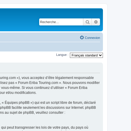
Rechercher
Recherche avancé
Connexion
Langue :
touring.com »), vous acceptez d’être légalement responsable
utilisez pas « Forum Eriba Touring.com ». Nous pouvons modifier
ar vous-même. Si vous continuez d’utiliser « Forum Eriba
ur et/ou modifications.
 « Équipes phpBB ») qui est un script libre de forum, déclaré
l phpBB facilite seulement les discussions sur Internet. phpBB
 au sujet de phpBB, veuillez consulter :
qui peut transgresser les lois de votre pays, du pays où