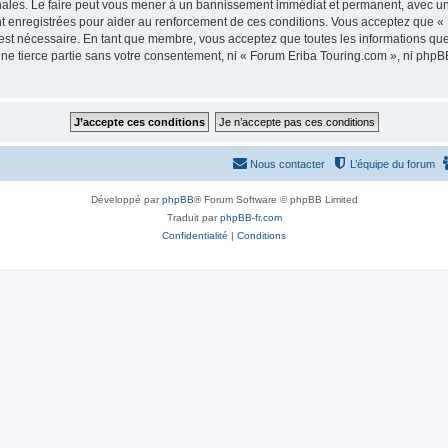
nales. Le faire peut vous mener à un bannissement immédiat et permanent, avec une n
t enregistrées pour aider au renforcement de ces conditions. Vous acceptez que «
 est nécessaire. En tant que membre, vous acceptez que toutes les informations qu
une tierce partie sans votre consentement, ni « Forum Eriba Touring.com », ni ph
Nous contacter
L’équipe du forum
Développé par
phpBB
® Forum Software © phpBB Limited
Traduit par
phpBB-fr.com
Confidentialité
|
Conditions