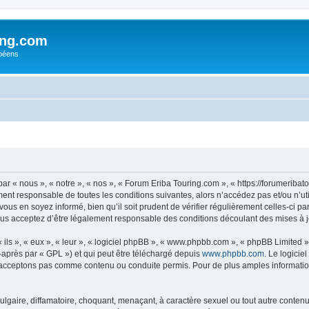
ing.com
péens
r « nous », « notre », « nos », « Forum Eriba Touring.com », « https://forumeriba
ment responsable de toutes les conditions suivantes, alors n’accédez pas et/ou n’
vous en soyez informé, bien qu’il soit prudent de vérifier régulièrement celles-ci p
us acceptez d’être légalement responsable des conditions découlant des mises à jo
ls », « eux », « leur », « logiciel phpBB », « www.phpbb.com », « phpBB Limited »,
-après par « GPL ») et qui peut être téléchargé depuis
www.phpbb.com
. Le logicie
acceptons pas comme contenu ou conduite permis. Pour de plus amples informations
lgaire, diffamatoire, choquant, menaçant, à caractère sexuel ou tout autre contenu 