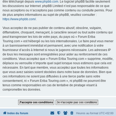
être téléchargé depuis
www.phpbb.com
. Le logiciel phpBB facilite seulement
les discussions sur Internet. phpBB Limited n’est pas responsable de ce que
nous acceptons ou n’acceptons pas comme contenu ou conduite permis. Pour
de plus amples informations au sujet de phpBB, veuillez consulter :
https://www.phpbb.com/
.
Vous acceptez de ne pas publier de contenu abusif, obscène, vulgaire,
diffamatoire, choquant, menaçant, à caractère sexuel ou tout autre contenu qui
peut transgresser les lois de votre pays, du pays où « Forum Eriba
Touring.com » est hébergé ou les lois internationales. Le faire peut vous mener
à un bannissement immédiat et permanent, avec une notification à votre
fournisseur d’accès à Internet si nous le jugeons nécessaire. Les adresses IP
de tous les messages sont enregistrées pour aider au renforcement de ces
conditions. Vous acceptez que « Forum Eriba Touring.com » supprime, modifie,
déplace ou verrouille n’importe quel sujet lorsque nous estimons que cela est
nécessaire. En tant que membre, vous acceptez que toutes les informations
que vous avez saisies soient stockées dans notre base de données. Bien que
ces informations ne soient pas diffusées à une tierce partie sans votre
consentement, ni « Forum Eriba Touring.com », ni phpBB ne pourront être
tenus comme responsables en cas de tentative de piratage visant à
compromettre les données.
Index du forum
Heures au format
UTC+02:00