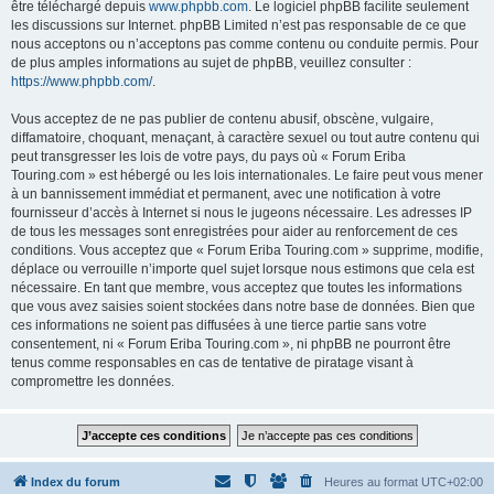
être téléchargé depuis
www.phpbb.com
. Le logiciel phpBB facilite seulement
les discussions sur Internet. phpBB Limited n’est pas responsable de ce que
nous acceptons ou n’acceptons pas comme contenu ou conduite permis. Pour
de plus amples informations au sujet de phpBB, veuillez consulter :
https://www.phpbb.com/
.
Vous acceptez de ne pas publier de contenu abusif, obscène, vulgaire,
diffamatoire, choquant, menaçant, à caractère sexuel ou tout autre contenu qui
peut transgresser les lois de votre pays, du pays où « Forum Eriba
Touring.com » est hébergé ou les lois internationales. Le faire peut vous mener
à un bannissement immédiat et permanent, avec une notification à votre
fournisseur d’accès à Internet si nous le jugeons nécessaire. Les adresses IP
de tous les messages sont enregistrées pour aider au renforcement de ces
conditions. Vous acceptez que « Forum Eriba Touring.com » supprime, modifie,
déplace ou verrouille n’importe quel sujet lorsque nous estimons que cela est
nécessaire. En tant que membre, vous acceptez que toutes les informations
que vous avez saisies soient stockées dans notre base de données. Bien que
ces informations ne soient pas diffusées à une tierce partie sans votre
consentement, ni « Forum Eriba Touring.com », ni phpBB ne pourront être
tenus comme responsables en cas de tentative de piratage visant à
compromettre les données.
Index du forum
Heures au format
UTC+02:00