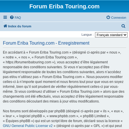
Forum Eriba Touring.com
FAQ
Connexion
R
Index du forum
e
Langue :
c
Forum Eriba Touring.com - Enregistrement
h
En accédant à « Forum Eriba Touring.com » (désigné ci-après par « nous »,
e
« notre », « nos », « Forum Eriba Touring.com »,
r
« https://forumeribatouring.com »), vous acceptez d’être légalement
responsable des conditions suivantes. Si vous n’acceptez pas d’être
c
légalement responsable de toutes les conditions suivantes, alors n’accédez
h
pas et/ou n’utilisez pas « Forum Eriba Touring.com ». Nous pouvons modifier
e
celles-ci à n’importe quel moment et nous ferons tout pour que vous en soyez
informé, bien qu’il soit prudent de vérifier régulièrement celles-ci par vous-
r
même. Si vous continuez d’utiliser « Forum Eriba Touring.com » alors que des
changements ont été effectués, vous acceptez d’être légalement responsable
des conditions découlant des mises à jour et/ou modifications.
Nos forums sont développés par phpBB (désigné ci-après par « ils », « eux »,
« leur », « logiciel phpBB », « www.phpbb.com », « phpBB Limited »,
« Équipes phpBB ») qui est un script libre de forum, déclaré sous la licence «
GNU General Public License v2
» (désigné ci-après par « GPL ») et qui peut