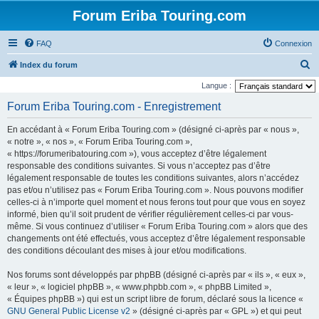
Forum Eriba Touring.com
FAQ
Connexion
R
Index du forum
e
Langue :
c
Forum Eriba Touring.com - Enregistrement
h
En accédant à « Forum Eriba Touring.com » (désigné ci-après par « nous »,
e
« notre », « nos », « Forum Eriba Touring.com »,
r
« https://forumeribatouring.com »), vous acceptez d’être légalement
responsable des conditions suivantes. Si vous n’acceptez pas d’être
c
légalement responsable de toutes les conditions suivantes, alors n’accédez
h
pas et/ou n’utilisez pas « Forum Eriba Touring.com ». Nous pouvons modifier
e
celles-ci à n’importe quel moment et nous ferons tout pour que vous en soyez
informé, bien qu’il soit prudent de vérifier régulièrement celles-ci par vous-
r
même. Si vous continuez d’utiliser « Forum Eriba Touring.com » alors que des
changements ont été effectués, vous acceptez d’être légalement responsable
des conditions découlant des mises à jour et/ou modifications.
Nos forums sont développés par phpBB (désigné ci-après par « ils », « eux »,
« leur », « logiciel phpBB », « www.phpbb.com », « phpBB Limited »,
« Équipes phpBB ») qui est un script libre de forum, déclaré sous la licence «
GNU General Public License v2
» (désigné ci-après par « GPL ») et qui peut