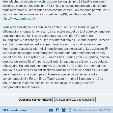
être téléchargé depuis
www.phpbb.com
. Le logiciel phpBB facilite seulement
les discussions sur Internet. phpBB Limited n’est pas responsable de ce que
nous acceptons ou n’acceptons pas comme contenu ou conduite permis. Pour
de plus amples informations au sujet de phpBB, veuillez consulter :
https://www.phpbb.com/
.
Vous acceptez de ne pas publier de contenu abusif, obscène, vulgaire,
diffamatoire, choquant, menaçant, à caractère sexuel ou tout autre contenu qui
peut transgresser les lois de votre pays, du pays où « Forum Eriba
Touring.com » est hébergé ou les lois internationales. Le faire peut vous mener
à un bannissement immédiat et permanent, avec une notification à votre
fournisseur d’accès à Internet si nous le jugeons nécessaire. Les adresses IP
de tous les messages sont enregistrées pour aider au renforcement de ces
conditions. Vous acceptez que « Forum Eriba Touring.com » supprime, modifie,
déplace ou verrouille n’importe quel sujet lorsque nous estimons que cela est
nécessaire. En tant que membre, vous acceptez que toutes les informations
que vous avez saisies soient stockées dans notre base de données. Bien que
ces informations ne soient pas diffusées à une tierce partie sans votre
consentement, ni « Forum Eriba Touring.com », ni phpBB ne pourront être
tenus comme responsables en cas de tentative de piratage visant à
compromettre les données.
Index du forum
Heures au format
UTC+02:00