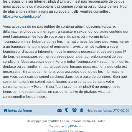
les discussions sur Internet. phpBB Limited n’est pas responsable de ce que
nous acceptons ou n’acceptons pas comme contenu ou conduite permis. Pour
de plus amples informations au sujet de phpBB, veuillez consulter :
https://www.phpbb.com/
.
Vous acceptez de ne pas publier de contenu abusif, obscène, vulgaire,
diffamatoire, choquant, menaçant, à caractère sexuel ou tout autre contenu qui
peut transgresser les lois de votre pays, du pays où « Forum Eriba
Touring.com » est hébergé ou les lois internationales. Le faire peut vous mener
à un bannissement immédiat et permanent, avec une notification à votre
fournisseur d’accès à Internet si nous le jugeons nécessaire. Les adresses IP
de tous les messages sont enregistrées pour aider au renforcement de ces
conditions. Vous acceptez que « Forum Eriba Touring.com » supprime, modifie,
déplace ou verrouille n’importe quel sujet lorsque nous estimons que cela est
nécessaire. En tant que membre, vous acceptez que toutes les informations
que vous avez saisies soient stockées dans notre base de données. Bien que
ces informations ne soient pas diffusées à une tierce partie sans votre
consentement, ni « Forum Eriba Touring.com », ni phpBB ne pourront être
tenus comme responsables en cas de tentative de piratage visant à
compromettre les données.
Index du forum
Heures au format
UTC+02:00
Développé par
phpBB
® Forum Software © phpBB Limited
Traduit par
phpBB-fr.com
Confidentialité
|
Conditions