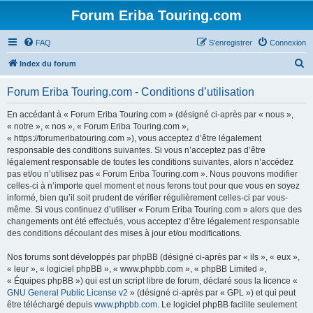
Forum Eriba Touring.com
FAQ
S’enregistrer
Connexion
R
Index du forum
e
Forum Eriba Touring.com - Conditions d’utilisation
c
h
En accédant à « Forum Eriba Touring.com » (désigné ci-après par « nous »,
« notre », « nos », « Forum Eriba Touring.com »,
e
« https://forumeribatouring.com »), vous acceptez d’être légalement
r
responsable des conditions suivantes. Si vous n’acceptez pas d’être
légalement responsable de toutes les conditions suivantes, alors n’accédez
c
pas et/ou n’utilisez pas « Forum Eriba Touring.com ». Nous pouvons modifier
h
celles-ci à n’importe quel moment et nous ferons tout pour que vous en soyez
informé, bien qu’il soit prudent de vérifier régulièrement celles-ci par vous-
e
même. Si vous continuez d’utiliser « Forum Eriba Touring.com » alors que des
r
changements ont été effectués, vous acceptez d’être légalement responsable
des conditions découlant des mises à jour et/ou modifications.
Nos forums sont développés par phpBB (désigné ci-après par « ils », « eux »,
« leur », « logiciel phpBB », « www.phpbb.com », « phpBB Limited »,
« Équipes phpBB ») qui est un script libre de forum, déclaré sous la licence «
GNU General Public License v2
» (désigné ci-après par « GPL ») et qui peut
être téléchargé depuis
www.phpbb.com
. Le logiciel phpBB facilite seulement