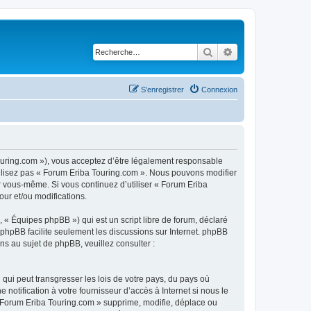
Rechercher
Recherche avancé
S’enregistrer
Connexion
touring.com »), vous acceptez d’être légalement responsable
utilisez pas « Forum Eriba Touring.com ». Nous pouvons modifier
ar vous-même. Si vous continuez d’utiliser « Forum Eriba
ur et/ou modifications.
 « Équipes phpBB ») qui est un script libre de forum, déclaré
l phpBB facilite seulement les discussions sur Internet. phpBB
 au sujet de phpBB, veuillez consulter :
qui peut transgresser les lois de votre pays, du pays où
otification à votre fournisseur d’accès à Internet si nous le
 Forum Eriba Touring.com » supprime, modifie, déplace ou