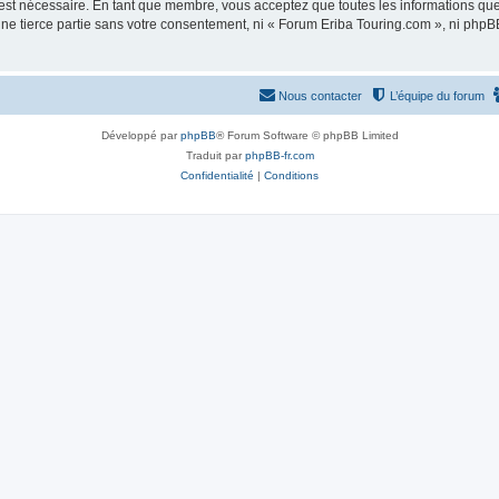
 est nécessaire. En tant que membre, vous acceptez que toutes les informations qu
une tierce partie sans votre consentement, ni « Forum Eriba Touring.com », ni ph
Nous contacter
L’équipe du forum
Développé par
phpBB
® Forum Software © phpBB Limited
Traduit par
phpBB-fr.com
Confidentialité
|
Conditions