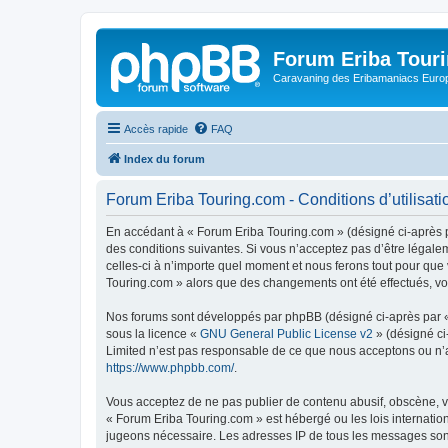
Forum Eriba Tour
Caravaning des Eribamaniacs Euro
Accès rapide
FAQ
Index du forum
Forum Eriba Touring.com - Conditions d’utilisati
En accédant à « Forum Eriba Touring.com » (désigné ci-après pa
des conditions suivantes. Si vous n’acceptez pas d’être légale
celles-ci à n’importe quel moment et nous ferons tout pour que 
Touring.com » alors que des changements ont été effectués, vo
Nos forums sont développés par phpBB (désigné ci-après par « i
sous la licence «
GNU General Public License v2
» (désigné ci
Limited n’est pas responsable de ce que nous acceptons ou n’
https://www.phpbb.com/
.
Vous acceptez de ne pas publier de contenu abusif, obscène, vu
« Forum Eriba Touring.com » est hébergé ou les lois internatio
jugeons nécessaire. Les adresses IP de tous les messages son