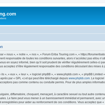
ing.com
péens
on
r « nous », « notre », « nos », « Forum Eriba Touring.com », « https://forumeriba
ment responsable de toutes les conditions suivantes, alors n’accédez pas et/ou n’
vous en soyez informé, bien qu’il soit prudent de vérifier régulièrement celles-ci p
us acceptez d’être légalement responsable des conditions découlant des mises à jo
ls », « eux », « leur », « logiciel phpBB », « www.phpbb.com », « phpBB Limited »,
-après par « GPL ») et qui peut être téléchargé depuis
www.phpbb.com
. Le logicie
acceptons pas comme contenu ou conduite permis. Pour de plus amples informations
lgaire, diffamatoire, choquant, menaçant, à caractère sexuel ou tout autre contenu 
nales. Le faire peut vous mener à un bannissement immédiat et permanent, avec une n
t enregistrées pour aider au renforcement de ces conditions. Vous acceptez que «