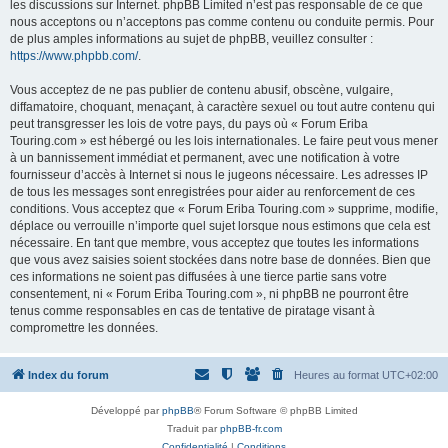
les discussions sur Internet. phpBB Limited n’est pas responsable de ce que
nous acceptons ou n’acceptons pas comme contenu ou conduite permis. Pour
de plus amples informations au sujet de phpBB, veuillez consulter :
https://www.phpbb.com/
.
Vous acceptez de ne pas publier de contenu abusif, obscène, vulgaire,
diffamatoire, choquant, menaçant, à caractère sexuel ou tout autre contenu qui
peut transgresser les lois de votre pays, du pays où « Forum Eriba
Touring.com » est hébergé ou les lois internationales. Le faire peut vous mener
à un bannissement immédiat et permanent, avec une notification à votre
fournisseur d’accès à Internet si nous le jugeons nécessaire. Les adresses IP
de tous les messages sont enregistrées pour aider au renforcement de ces
conditions. Vous acceptez que « Forum Eriba Touring.com » supprime, modifie,
déplace ou verrouille n’importe quel sujet lorsque nous estimons que cela est
nécessaire. En tant que membre, vous acceptez que toutes les informations
que vous avez saisies soient stockées dans notre base de données. Bien que
ces informations ne soient pas diffusées à une tierce partie sans votre
consentement, ni « Forum Eriba Touring.com », ni phpBB ne pourront être
tenus comme responsables en cas de tentative de piratage visant à
compromettre les données.
Index du forum
Heures au format
UTC+02:00
Développé par
phpBB
® Forum Software © phpBB Limited
Traduit par
phpBB-fr.com
Confidentialité
|
Conditions