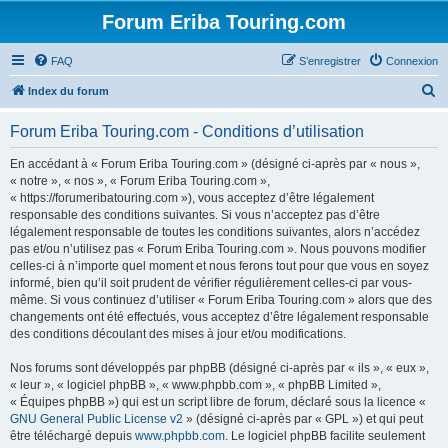
Forum Eriba Touring.com
FAQ
S’enregistrer
Connexion
R
Index du forum
e
Forum Eriba Touring.com - Conditions d’utilisation
c
h
En accédant à « Forum Eriba Touring.com » (désigné ci-après par « nous »,
« notre », « nos », « Forum Eriba Touring.com »,
e
« https://forumeribatouring.com »), vous acceptez d’être légalement
r
responsable des conditions suivantes. Si vous n’acceptez pas d’être
légalement responsable de toutes les conditions suivantes, alors n’accédez
c
pas et/ou n’utilisez pas « Forum Eriba Touring.com ». Nous pouvons modifier
h
celles-ci à n’importe quel moment et nous ferons tout pour que vous en soyez
informé, bien qu’il soit prudent de vérifier régulièrement celles-ci par vous-
e
même. Si vous continuez d’utiliser « Forum Eriba Touring.com » alors que des
r
changements ont été effectués, vous acceptez d’être légalement responsable
des conditions découlant des mises à jour et/ou modifications.
Nos forums sont développés par phpBB (désigné ci-après par « ils », « eux »,
« leur », « logiciel phpBB », « www.phpbb.com », « phpBB Limited »,
« Équipes phpBB ») qui est un script libre de forum, déclaré sous la licence «
GNU General Public License v2
» (désigné ci-après par « GPL ») et qui peut
être téléchargé depuis
www.phpbb.com
. Le logiciel phpBB facilite seulement