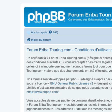
Forum Eriba Tour
Caravaning des Eribamaniacs Euro
Accès rapide
FAQ
Index du forum
Forum Eriba Touring.com - Conditions d’utilisati
En accédant à « Forum Eriba Touring.com » (désigné ci-après pa
des conditions suivantes. Si vous n’acceptez pas d’être légale
celles-ci à n’importe quel moment et nous ferons tout pour que 
Touring.com » alors que des changements ont été effectués, vo
Nos forums sont développés par phpBB (désigné ci-après par « i
sous la licence «
GNU General Public License v2
» (désigné ci
Limited n’est pas responsable de ce que nous acceptons ou n’
https://www.phpbb.com/
.
Vous acceptez de ne pas publier de contenu abusif, obscène, vu
« Forum Eriba Touring.com » est hébergé ou les lois internatio
jugeons nécessaire. Les adresses IP de tous les messages son