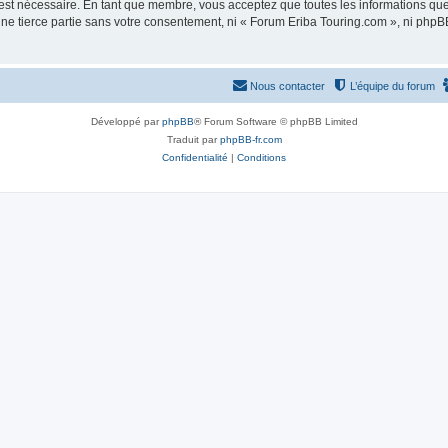
 est nécessaire. En tant que membre, vous acceptez que toutes les informations qu
une tierce partie sans votre consentement, ni « Forum Eriba Touring.com », ni ph
Nous contacter
L’équipe du forum
Développé par
phpBB
® Forum Software © phpBB Limited
Traduit par
phpBB-fr.com
Confidentialité
|
Conditions