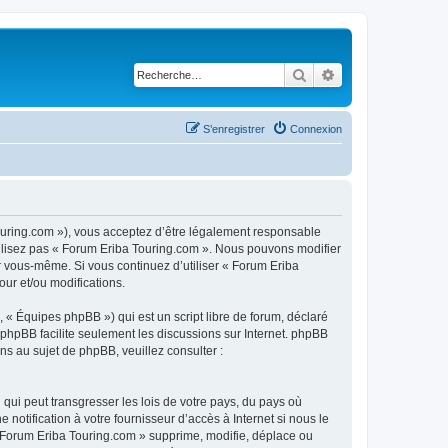
Rechercher
Recherche avancé
S’enregistrer
Connexion
touring.com »), vous acceptez d’être légalement responsable
utilisez pas « Forum Eriba Touring.com ». Nous pouvons modifier
ar vous-même. Si vous continuez d’utiliser « Forum Eriba
ur et/ou modifications.
 « Équipes phpBB ») qui est un script libre de forum, déclaré
l phpBB facilite seulement les discussions sur Internet. phpBB
 au sujet de phpBB, veuillez consulter :
qui peut transgresser les lois de votre pays, du pays où
otification à votre fournisseur d’accès à Internet si nous le
 Forum Eriba Touring.com » supprime, modifie, déplace ou