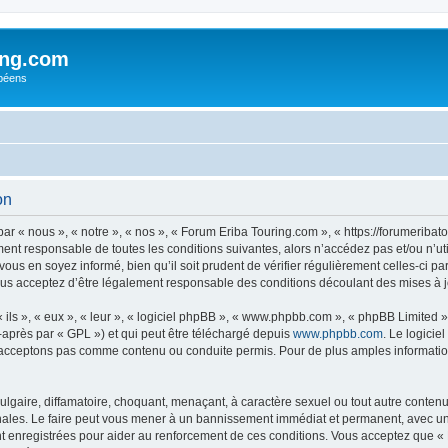
ing.com
péens
on
r « nous », « notre », « nos », « Forum Eriba Touring.com », « https://forumeriba
ment responsable de toutes les conditions suivantes, alors n’accédez pas et/ou n’
vous en soyez informé, bien qu’il soit prudent de vérifier régulièrement celles-ci p
us acceptez d’être légalement responsable des conditions découlant des mises à jo
ls », « eux », « leur », « logiciel phpBB », « www.phpbb.com », « phpBB Limited »,
-après par « GPL ») et qui peut être téléchargé depuis
www.phpbb.com
. Le logicie
acceptons pas comme contenu ou conduite permis. Pour de plus amples informations
lgaire, diffamatoire, choquant, menaçant, à caractère sexuel ou tout autre contenu 
nales. Le faire peut vous mener à un bannissement immédiat et permanent, avec une n
t enregistrées pour aider au renforcement de ces conditions. Vous acceptez que «