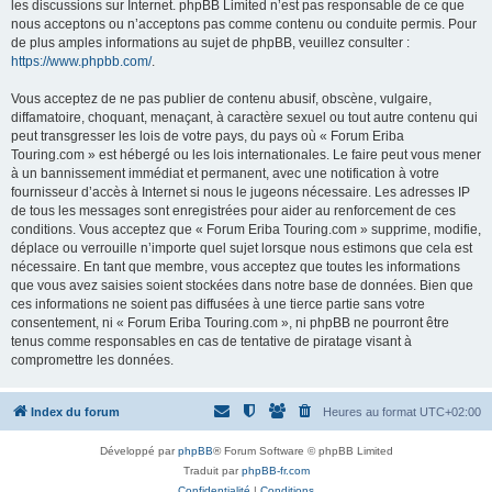
les discussions sur Internet. phpBB Limited n’est pas responsable de ce que
nous acceptons ou n’acceptons pas comme contenu ou conduite permis. Pour
de plus amples informations au sujet de phpBB, veuillez consulter :
https://www.phpbb.com/
.
Vous acceptez de ne pas publier de contenu abusif, obscène, vulgaire,
diffamatoire, choquant, menaçant, à caractère sexuel ou tout autre contenu qui
peut transgresser les lois de votre pays, du pays où « Forum Eriba
Touring.com » est hébergé ou les lois internationales. Le faire peut vous mener
à un bannissement immédiat et permanent, avec une notification à votre
fournisseur d’accès à Internet si nous le jugeons nécessaire. Les adresses IP
de tous les messages sont enregistrées pour aider au renforcement de ces
conditions. Vous acceptez que « Forum Eriba Touring.com » supprime, modifie,
déplace ou verrouille n’importe quel sujet lorsque nous estimons que cela est
nécessaire. En tant que membre, vous acceptez que toutes les informations
que vous avez saisies soient stockées dans notre base de données. Bien que
ces informations ne soient pas diffusées à une tierce partie sans votre
consentement, ni « Forum Eriba Touring.com », ni phpBB ne pourront être
tenus comme responsables en cas de tentative de piratage visant à
compromettre les données.
Index du forum
Heures au format
UTC+02:00
Développé par
phpBB
® Forum Software © phpBB Limited
Traduit par
phpBB-fr.com
Confidentialité
|
Conditions