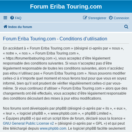
Forum Eriba Touring.com
FAQ
S’enregistrer
Connexion
R
Index du forum
e
Forum Eriba Touring.com - Conditions d’utilisation
c
h
En accédant à « Forum Eriba Touring.com » (désigné ci-après par « nous »,
« notre », « nos », « Forum Eriba Touring.com »,
e
« https://forumeribatouring.com »), vous acceptez d’être légalement
r
responsable des conditions suivantes. Si vous n’acceptez pas d’être
légalement responsable de toutes les conditions suivantes, alors n’accédez
c
pas et/ou n’utilisez pas « Forum Eriba Touring.com ». Nous pouvons modifier
h
celles-ci à n’importe quel moment et nous ferons tout pour que vous en soyez
informé, bien qu’il soit prudent de vérifier régulièrement celles-ci par vous-
e
même. Si vous continuez d’utiliser « Forum Eriba Touring.com » alors que des
r
changements ont été effectués, vous acceptez d’être légalement responsable
des conditions découlant des mises à jour et/ou modifications.
Nos forums sont développés par phpBB (désigné ci-après par « ils », « eux »,
« leur », « logiciel phpBB », « www.phpbb.com », « phpBB Limited »,
« Équipes phpBB ») qui est un script libre de forum, déclaré sous la licence «
GNU General Public License v2
» (désigné ci-après par « GPL ») et qui peut
être téléchargé depuis
www.phpbb.com
. Le logiciel phpBB facilite seulement