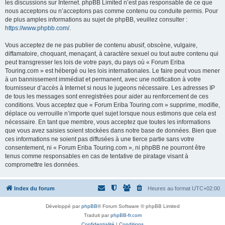
les discussions sur Internet. phpBB Limited n’est pas responsable de ce que
nous acceptons ou n’acceptons pas comme contenu ou conduite permis. Pour
de plus amples informations au sujet de phpBB, veuillez consulter :
https://www.phpbb.com/
.
Vous acceptez de ne pas publier de contenu abusif, obscène, vulgaire,
diffamatoire, choquant, menaçant, à caractère sexuel ou tout autre contenu qui
peut transgresser les lois de votre pays, du pays où « Forum Eriba
Touring.com » est hébergé ou les lois internationales. Le faire peut vous mener
à un bannissement immédiat et permanent, avec une notification à votre
fournisseur d’accès à Internet si nous le jugeons nécessaire. Les adresses IP
de tous les messages sont enregistrées pour aider au renforcement de ces
conditions. Vous acceptez que « Forum Eriba Touring.com » supprime, modifie,
déplace ou verrouille n’importe quel sujet lorsque nous estimons que cela est
nécessaire. En tant que membre, vous acceptez que toutes les informations
que vous avez saisies soient stockées dans notre base de données. Bien que
ces informations ne soient pas diffusées à une tierce partie sans votre
consentement, ni « Forum Eriba Touring.com », ni phpBB ne pourront être
tenus comme responsables en cas de tentative de piratage visant à
compromettre les données.
Index du forum
Heures au format
UTC+02:00
Développé par
phpBB
® Forum Software © phpBB Limited
Traduit par
phpBB-fr.com
Confidentialité
|
Conditions