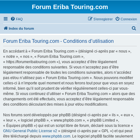
Forum Eriba Touring.com
FAQ
S’enregistrer
Connexion
R
Index du forum
e
Forum Eriba Touring.com - Conditions d’utilisation
c
h
En accédant à « Forum Eriba Touring.com » (désigné ci-après par « nous »,
« notre », « nos », « Forum Eriba Touring.com »,
e
« https://forumeribatouring.com »), vous acceptez d’être légalement
r
responsable des conditions suivantes. Si vous n’acceptez pas d’être
légalement responsable de toutes les conditions suivantes, alors n’accédez
c
pas et/ou n’utilisez pas « Forum Eriba Touring.com ». Nous pouvons modifier
h
celles-ci à n’importe quel moment et nous ferons tout pour que vous en soyez
informé, bien qu’il soit prudent de vérifier régulièrement celles-ci par vous-
e
même. Si vous continuez d’utiliser « Forum Eriba Touring.com » alors que des
r
changements ont été effectués, vous acceptez d’être légalement responsable
des conditions découlant des mises à jour et/ou modifications.
Nos forums sont développés par phpBB (désigné ci-après par « ils », « eux »,
« leur », « logiciel phpBB », « www.phpbb.com », « phpBB Limited »,
« Équipes phpBB ») qui est un script libre de forum, déclaré sous la licence «
GNU General Public License v2
» (désigné ci-après par « GPL ») et qui peut
être téléchargé depuis
www.phpbb.com
. Le logiciel phpBB facilite seulement