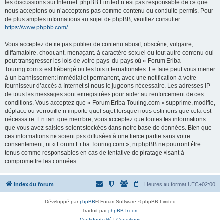
les discussions sur Internet. phpBB Limited n’est pas responsable de ce que
nous acceptons ou n’acceptons pas comme contenu ou conduite permis. Pour
de plus amples informations au sujet de phpBB, veuillez consulter :
https://www.phpbb.com/
.
Vous acceptez de ne pas publier de contenu abusif, obscène, vulgaire,
diffamatoire, choquant, menaçant, à caractère sexuel ou tout autre contenu qui
peut transgresser les lois de votre pays, du pays où « Forum Eriba
Touring.com » est hébergé ou les lois internationales. Le faire peut vous mener
à un bannissement immédiat et permanent, avec une notification à votre
fournisseur d’accès à Internet si nous le jugeons nécessaire. Les adresses IP
de tous les messages sont enregistrées pour aider au renforcement de ces
conditions. Vous acceptez que « Forum Eriba Touring.com » supprime, modifie,
déplace ou verrouille n’importe quel sujet lorsque nous estimons que cela est
nécessaire. En tant que membre, vous acceptez que toutes les informations
que vous avez saisies soient stockées dans notre base de données. Bien que
ces informations ne soient pas diffusées à une tierce partie sans votre
consentement, ni « Forum Eriba Touring.com », ni phpBB ne pourront être
tenus comme responsables en cas de tentative de piratage visant à
compromettre les données.
Index du forum
Heures au format
UTC+02:00
Développé par
phpBB
® Forum Software © phpBB Limited
Traduit par
phpBB-fr.com
Confidentialité
|
Conditions