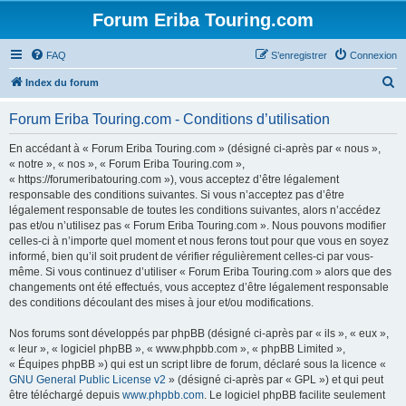
Forum Eriba Touring.com
FAQ
S’enregistrer
Connexion
R
Index du forum
e
Forum Eriba Touring.com - Conditions d’utilisation
c
h
En accédant à « Forum Eriba Touring.com » (désigné ci-après par « nous »,
« notre », « nos », « Forum Eriba Touring.com »,
e
« https://forumeribatouring.com »), vous acceptez d’être légalement
r
responsable des conditions suivantes. Si vous n’acceptez pas d’être
légalement responsable de toutes les conditions suivantes, alors n’accédez
c
pas et/ou n’utilisez pas « Forum Eriba Touring.com ». Nous pouvons modifier
h
celles-ci à n’importe quel moment et nous ferons tout pour que vous en soyez
informé, bien qu’il soit prudent de vérifier régulièrement celles-ci par vous-
e
même. Si vous continuez d’utiliser « Forum Eriba Touring.com » alors que des
r
changements ont été effectués, vous acceptez d’être légalement responsable
des conditions découlant des mises à jour et/ou modifications.
Nos forums sont développés par phpBB (désigné ci-après par « ils », « eux »,
« leur », « logiciel phpBB », « www.phpbb.com », « phpBB Limited »,
« Équipes phpBB ») qui est un script libre de forum, déclaré sous la licence «
GNU General Public License v2
» (désigné ci-après par « GPL ») et qui peut
être téléchargé depuis
www.phpbb.com
. Le logiciel phpBB facilite seulement