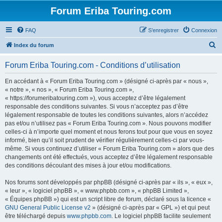
Forum Eriba Touring.com
FAQ
S’enregistrer
Connexion
R
Index du forum
e
Forum Eriba Touring.com - Conditions d’utilisation
c
h
En accédant à « Forum Eriba Touring.com » (désigné ci-après par « nous »,
« notre », « nos », « Forum Eriba Touring.com »,
e
« https://forumeribatouring.com »), vous acceptez d’être légalement
r
responsable des conditions suivantes. Si vous n’acceptez pas d’être
légalement responsable de toutes les conditions suivantes, alors n’accédez
c
pas et/ou n’utilisez pas « Forum Eriba Touring.com ». Nous pouvons modifier
h
celles-ci à n’importe quel moment et nous ferons tout pour que vous en soyez
informé, bien qu’il soit prudent de vérifier régulièrement celles-ci par vous-
e
même. Si vous continuez d’utiliser « Forum Eriba Touring.com » alors que des
r
changements ont été effectués, vous acceptez d’être légalement responsable
des conditions découlant des mises à jour et/ou modifications.
Nos forums sont développés par phpBB (désigné ci-après par « ils », « eux »,
« leur », « logiciel phpBB », « www.phpbb.com », « phpBB Limited »,
« Équipes phpBB ») qui est un script libre de forum, déclaré sous la licence «
GNU General Public License v2
» (désigné ci-après par « GPL ») et qui peut
être téléchargé depuis
www.phpbb.com
. Le logiciel phpBB facilite seulement