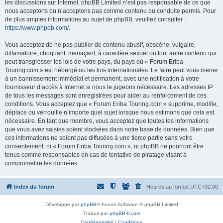
les discussions sur Internet. phpBB Limited n’est pas responsable de ce que
nous acceptons ou n’acceptons pas comme contenu ou conduite permis. Pour
de plus amples informations au sujet de phpBB, veuillez consulter :
https://www.phpbb.com/
.
Vous acceptez de ne pas publier de contenu abusif, obscène, vulgaire,
diffamatoire, choquant, menaçant, à caractère sexuel ou tout autre contenu qui
peut transgresser les lois de votre pays, du pays où « Forum Eriba
Touring.com » est hébergé ou les lois internationales. Le faire peut vous mener
à un bannissement immédiat et permanent, avec une notification à votre
fournisseur d’accès à Internet si nous le jugeons nécessaire. Les adresses IP
de tous les messages sont enregistrées pour aider au renforcement de ces
conditions. Vous acceptez que « Forum Eriba Touring.com » supprime, modifie,
déplace ou verrouille n’importe quel sujet lorsque nous estimons que cela est
nécessaire. En tant que membre, vous acceptez que toutes les informations
que vous avez saisies soient stockées dans notre base de données. Bien que
ces informations ne soient pas diffusées à une tierce partie sans votre
consentement, ni « Forum Eriba Touring.com », ni phpBB ne pourront être
tenus comme responsables en cas de tentative de piratage visant à
compromettre les données.
Index du forum
Heures au format
UTC+02:00
Développé par
phpBB
® Forum Software © phpBB Limited
Traduit par
phpBB-fr.com
Confidentialité
|
Conditions