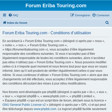
Forum Eriba Touring.com
FAQ
S’enregistrer
Connexion
R
Index du forum
e
Forum Eriba Touring.com - Conditions d’utilisation
c
h
En accédant à « Forum Eriba Touring.com » (désigné ci-après par « nous »,
« notre », « nos », « Forum Eriba Touring.com »,
e
« https://forumeribatouring.com »), vous acceptez d’être légalement
r
responsable des conditions suivantes. Si vous n’acceptez pas d’être
légalement responsable de toutes les conditions suivantes, alors n’accédez
c
pas et/ou n’utilisez pas « Forum Eriba Touring.com ». Nous pouvons modifier
h
celles-ci à n’importe quel moment et nous ferons tout pour que vous en soyez
informé, bien qu’il soit prudent de vérifier régulièrement celles-ci par vous-
e
même. Si vous continuez d’utiliser « Forum Eriba Touring.com » alors que des
r
changements ont été effectués, vous acceptez d’être légalement responsable
des conditions découlant des mises à jour et/ou modifications.
Nos forums sont développés par phpBB (désigné ci-après par « ils », « eux »,
« leur », « logiciel phpBB », « www.phpbb.com », « phpBB Limited »,
« Équipes phpBB ») qui est un script libre de forum, déclaré sous la licence «
GNU General Public License v2
» (désigné ci-après par « GPL ») et qui peut
être téléchargé depuis
www.phpbb.com
. Le logiciel phpBB facilite seulement