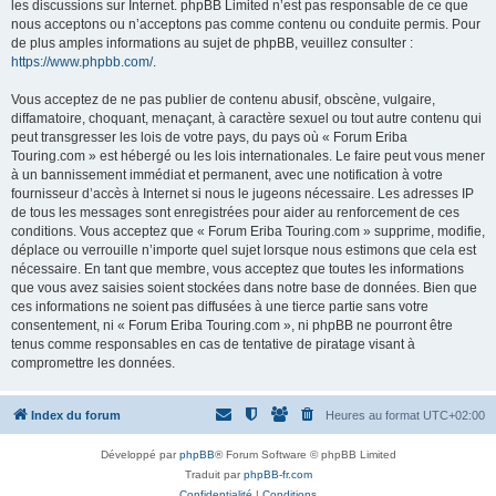
les discussions sur Internet. phpBB Limited n’est pas responsable de ce que
nous acceptons ou n’acceptons pas comme contenu ou conduite permis. Pour
de plus amples informations au sujet de phpBB, veuillez consulter :
https://www.phpbb.com/
.
Vous acceptez de ne pas publier de contenu abusif, obscène, vulgaire,
diffamatoire, choquant, menaçant, à caractère sexuel ou tout autre contenu qui
peut transgresser les lois de votre pays, du pays où « Forum Eriba
Touring.com » est hébergé ou les lois internationales. Le faire peut vous mener
à un bannissement immédiat et permanent, avec une notification à votre
fournisseur d’accès à Internet si nous le jugeons nécessaire. Les adresses IP
de tous les messages sont enregistrées pour aider au renforcement de ces
conditions. Vous acceptez que « Forum Eriba Touring.com » supprime, modifie,
déplace ou verrouille n’importe quel sujet lorsque nous estimons que cela est
nécessaire. En tant que membre, vous acceptez que toutes les informations
que vous avez saisies soient stockées dans notre base de données. Bien que
ces informations ne soient pas diffusées à une tierce partie sans votre
consentement, ni « Forum Eriba Touring.com », ni phpBB ne pourront être
tenus comme responsables en cas de tentative de piratage visant à
compromettre les données.
Index du forum
Heures au format
UTC+02:00
Développé par
phpBB
® Forum Software © phpBB Limited
Traduit par
phpBB-fr.com
Confidentialité
|
Conditions