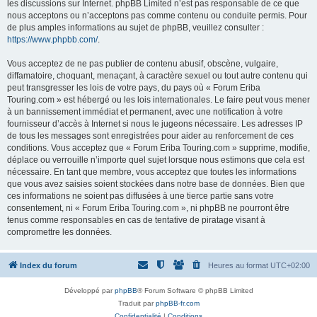
les discussions sur Internet. phpBB Limited n’est pas responsable de ce que
nous acceptons ou n’acceptons pas comme contenu ou conduite permis. Pour
de plus amples informations au sujet de phpBB, veuillez consulter :
https://www.phpbb.com/
.
Vous acceptez de ne pas publier de contenu abusif, obscène, vulgaire,
diffamatoire, choquant, menaçant, à caractère sexuel ou tout autre contenu qui
peut transgresser les lois de votre pays, du pays où « Forum Eriba
Touring.com » est hébergé ou les lois internationales. Le faire peut vous mener
à un bannissement immédiat et permanent, avec une notification à votre
fournisseur d’accès à Internet si nous le jugeons nécessaire. Les adresses IP
de tous les messages sont enregistrées pour aider au renforcement de ces
conditions. Vous acceptez que « Forum Eriba Touring.com » supprime, modifie,
déplace ou verrouille n’importe quel sujet lorsque nous estimons que cela est
nécessaire. En tant que membre, vous acceptez que toutes les informations
que vous avez saisies soient stockées dans notre base de données. Bien que
ces informations ne soient pas diffusées à une tierce partie sans votre
consentement, ni « Forum Eriba Touring.com », ni phpBB ne pourront être
tenus comme responsables en cas de tentative de piratage visant à
compromettre les données.
Index du forum
Heures au format
UTC+02:00
Développé par
phpBB
® Forum Software © phpBB Limited
Traduit par
phpBB-fr.com
Confidentialité
|
Conditions