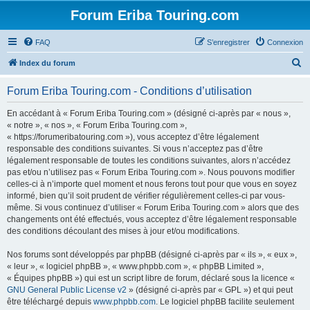
Forum Eriba Touring.com
FAQ
S’enregistrer
Connexion
R
Index du forum
e
Forum Eriba Touring.com - Conditions d’utilisation
c
h
En accédant à « Forum Eriba Touring.com » (désigné ci-après par « nous »,
« notre », « nos », « Forum Eriba Touring.com »,
e
« https://forumeribatouring.com »), vous acceptez d’être légalement
r
responsable des conditions suivantes. Si vous n’acceptez pas d’être
légalement responsable de toutes les conditions suivantes, alors n’accédez
c
pas et/ou n’utilisez pas « Forum Eriba Touring.com ». Nous pouvons modifier
h
celles-ci à n’importe quel moment et nous ferons tout pour que vous en soyez
informé, bien qu’il soit prudent de vérifier régulièrement celles-ci par vous-
e
même. Si vous continuez d’utiliser « Forum Eriba Touring.com » alors que des
r
changements ont été effectués, vous acceptez d’être légalement responsable
des conditions découlant des mises à jour et/ou modifications.
Nos forums sont développés par phpBB (désigné ci-après par « ils », « eux »,
« leur », « logiciel phpBB », « www.phpbb.com », « phpBB Limited »,
« Équipes phpBB ») qui est un script libre de forum, déclaré sous la licence «
GNU General Public License v2
» (désigné ci-après par « GPL ») et qui peut
être téléchargé depuis
www.phpbb.com
. Le logiciel phpBB facilite seulement