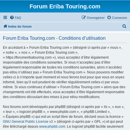
Forum Eriba Touring.com
FAQ
S’enregistrer
Connexion
R
Index du forum
e
Forum Eriba Touring.com - Conditions d’utilisation
c
h
En accédant à « Forum Eriba Touring.com » (désigné ci-après par « nous »,
« notre », « nos », « Forum Eriba Touring.com »,
e
« https://forumeribatouring.com »), vous acceptez d’être légalement
r
responsable des conditions suivantes. Si vous n’acceptez pas d’être
légalement responsable de toutes les conditions suivantes, alors n’accédez
c
pas et/ou n’utilisez pas « Forum Eriba Touring.com ». Nous pouvons modifier
h
celles-ci à n’importe quel moment et nous ferons tout pour que vous en soyez
informé, bien qu’il soit prudent de vérifier régulièrement celles-ci par vous-
e
même. Si vous continuez d’utiliser « Forum Eriba Touring.com » alors que des
r
changements ont été effectués, vous acceptez d’être légalement responsable
des conditions découlant des mises à jour et/ou modifications.
Nos forums sont développés par phpBB (désigné ci-après par « ils », « eux »,
« leur », « logiciel phpBB », « www.phpbb.com », « phpBB Limited »,
« Équipes phpBB ») qui est un script libre de forum, déclaré sous la licence «
GNU General Public License v2
» (désigné ci-après par « GPL ») et qui peut
être téléchargé depuis
www.phpbb.com
. Le logiciel phpBB facilite seulement