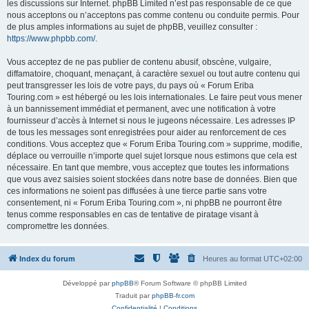
les discussions sur Internet. phpBB Limited n’est pas responsable de ce que
nous acceptons ou n’acceptons pas comme contenu ou conduite permis. Pour
de plus amples informations au sujet de phpBB, veuillez consulter :
https://www.phpbb.com/
.
Vous acceptez de ne pas publier de contenu abusif, obscène, vulgaire,
diffamatoire, choquant, menaçant, à caractère sexuel ou tout autre contenu qui
peut transgresser les lois de votre pays, du pays où « Forum Eriba
Touring.com » est hébergé ou les lois internationales. Le faire peut vous mener
à un bannissement immédiat et permanent, avec une notification à votre
fournisseur d’accès à Internet si nous le jugeons nécessaire. Les adresses IP
de tous les messages sont enregistrées pour aider au renforcement de ces
conditions. Vous acceptez que « Forum Eriba Touring.com » supprime, modifie,
déplace ou verrouille n’importe quel sujet lorsque nous estimons que cela est
nécessaire. En tant que membre, vous acceptez que toutes les informations
que vous avez saisies soient stockées dans notre base de données. Bien que
ces informations ne soient pas diffusées à une tierce partie sans votre
consentement, ni « Forum Eriba Touring.com », ni phpBB ne pourront être
tenus comme responsables en cas de tentative de piratage visant à
compromettre les données.
Index du forum
Heures au format
UTC+02:00
Développé par
phpBB
® Forum Software © phpBB Limited
Traduit par
phpBB-fr.com
Confidentialité
|
Conditions