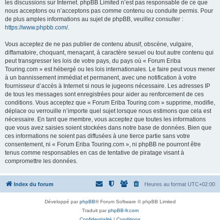
les discussions sur Internet. phpBB Limited n’est pas responsable de ce que
nous acceptons ou n’acceptons pas comme contenu ou conduite permis. Pour
de plus amples informations au sujet de phpBB, veuillez consulter :
https://www.phpbb.com/
.
Vous acceptez de ne pas publier de contenu abusif, obscène, vulgaire,
diffamatoire, choquant, menaçant, à caractère sexuel ou tout autre contenu qui
peut transgresser les lois de votre pays, du pays où « Forum Eriba
Touring.com » est hébergé ou les lois internationales. Le faire peut vous mener
à un bannissement immédiat et permanent, avec une notification à votre
fournisseur d’accès à Internet si nous le jugeons nécessaire. Les adresses IP
de tous les messages sont enregistrées pour aider au renforcement de ces
conditions. Vous acceptez que « Forum Eriba Touring.com » supprime, modifie,
déplace ou verrouille n’importe quel sujet lorsque nous estimons que cela est
nécessaire. En tant que membre, vous acceptez que toutes les informations
que vous avez saisies soient stockées dans notre base de données. Bien que
ces informations ne soient pas diffusées à une tierce partie sans votre
consentement, ni « Forum Eriba Touring.com », ni phpBB ne pourront être
tenus comme responsables en cas de tentative de piratage visant à
compromettre les données.
Index du forum
Heures au format
UTC+02:00
Développé par
phpBB
® Forum Software © phpBB Limited
Traduit par
phpBB-fr.com
Confidentialité
|
Conditions