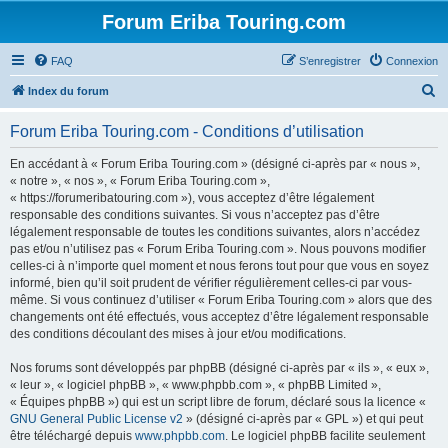
Forum Eriba Touring.com
FAQ
S’enregistrer
Connexion
R
Index du forum
e
Forum Eriba Touring.com - Conditions d’utilisation
c
h
En accédant à « Forum Eriba Touring.com » (désigné ci-après par « nous »,
« notre », « nos », « Forum Eriba Touring.com »,
e
« https://forumeribatouring.com »), vous acceptez d’être légalement
r
responsable des conditions suivantes. Si vous n’acceptez pas d’être
légalement responsable de toutes les conditions suivantes, alors n’accédez
c
pas et/ou n’utilisez pas « Forum Eriba Touring.com ». Nous pouvons modifier
h
celles-ci à n’importe quel moment et nous ferons tout pour que vous en soyez
informé, bien qu’il soit prudent de vérifier régulièrement celles-ci par vous-
e
même. Si vous continuez d’utiliser « Forum Eriba Touring.com » alors que des
r
changements ont été effectués, vous acceptez d’être légalement responsable
des conditions découlant des mises à jour et/ou modifications.
Nos forums sont développés par phpBB (désigné ci-après par « ils », « eux »,
« leur », « logiciel phpBB », « www.phpbb.com », « phpBB Limited »,
« Équipes phpBB ») qui est un script libre de forum, déclaré sous la licence «
GNU General Public License v2
» (désigné ci-après par « GPL ») et qui peut
être téléchargé depuis
www.phpbb.com
. Le logiciel phpBB facilite seulement