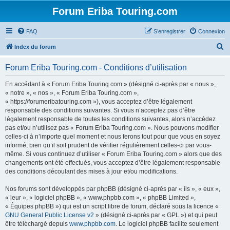
Forum Eriba Touring.com
FAQ
S’enregistrer
Connexion
R
Index du forum
e
Forum Eriba Touring.com - Conditions d’utilisation
c
h
En accédant à « Forum Eriba Touring.com » (désigné ci-après par « nous »,
« notre », « nos », « Forum Eriba Touring.com »,
e
« https://forumeribatouring.com »), vous acceptez d’être légalement
r
responsable des conditions suivantes. Si vous n’acceptez pas d’être
légalement responsable de toutes les conditions suivantes, alors n’accédez
c
pas et/ou n’utilisez pas « Forum Eriba Touring.com ». Nous pouvons modifier
h
celles-ci à n’importe quel moment et nous ferons tout pour que vous en soyez
informé, bien qu’il soit prudent de vérifier régulièrement celles-ci par vous-
e
même. Si vous continuez d’utiliser « Forum Eriba Touring.com » alors que des
r
changements ont été effectués, vous acceptez d’être légalement responsable
des conditions découlant des mises à jour et/ou modifications.
Nos forums sont développés par phpBB (désigné ci-après par « ils », « eux »,
« leur », « logiciel phpBB », « www.phpbb.com », « phpBB Limited »,
« Équipes phpBB ») qui est un script libre de forum, déclaré sous la licence «
GNU General Public License v2
» (désigné ci-après par « GPL ») et qui peut
être téléchargé depuis
www.phpbb.com
. Le logiciel phpBB facilite seulement