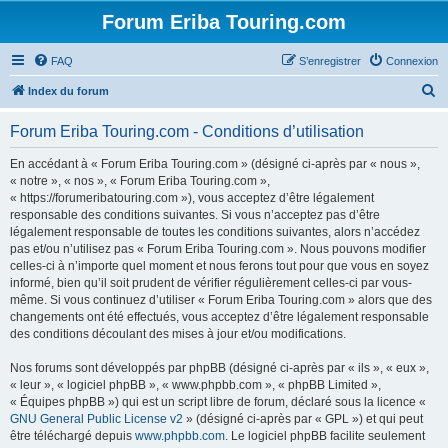
Forum Eriba Touring.com
FAQ
S’enregistrer
Connexion
R
Index du forum
e
Forum Eriba Touring.com - Conditions d’utilisation
c
h
En accédant à « Forum Eriba Touring.com » (désigné ci-après par « nous »,
« notre », « nos », « Forum Eriba Touring.com »,
e
« https://forumeribatouring.com »), vous acceptez d’être légalement
r
responsable des conditions suivantes. Si vous n’acceptez pas d’être
légalement responsable de toutes les conditions suivantes, alors n’accédez
c
pas et/ou n’utilisez pas « Forum Eriba Touring.com ». Nous pouvons modifier
h
celles-ci à n’importe quel moment et nous ferons tout pour que vous en soyez
informé, bien qu’il soit prudent de vérifier régulièrement celles-ci par vous-
e
même. Si vous continuez d’utiliser « Forum Eriba Touring.com » alors que des
r
changements ont été effectués, vous acceptez d’être légalement responsable
des conditions découlant des mises à jour et/ou modifications.
Nos forums sont développés par phpBB (désigné ci-après par « ils », « eux »,
« leur », « logiciel phpBB », « www.phpbb.com », « phpBB Limited »,
« Équipes phpBB ») qui est un script libre de forum, déclaré sous la licence «
GNU General Public License v2
» (désigné ci-après par « GPL ») et qui peut
être téléchargé depuis
www.phpbb.com
. Le logiciel phpBB facilite seulement