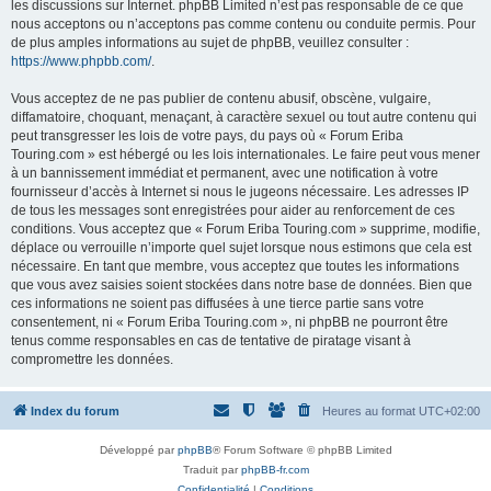
les discussions sur Internet. phpBB Limited n’est pas responsable de ce que
nous acceptons ou n’acceptons pas comme contenu ou conduite permis. Pour
de plus amples informations au sujet de phpBB, veuillez consulter :
https://www.phpbb.com/
.
Vous acceptez de ne pas publier de contenu abusif, obscène, vulgaire,
diffamatoire, choquant, menaçant, à caractère sexuel ou tout autre contenu qui
peut transgresser les lois de votre pays, du pays où « Forum Eriba
Touring.com » est hébergé ou les lois internationales. Le faire peut vous mener
à un bannissement immédiat et permanent, avec une notification à votre
fournisseur d’accès à Internet si nous le jugeons nécessaire. Les adresses IP
de tous les messages sont enregistrées pour aider au renforcement de ces
conditions. Vous acceptez que « Forum Eriba Touring.com » supprime, modifie,
déplace ou verrouille n’importe quel sujet lorsque nous estimons que cela est
nécessaire. En tant que membre, vous acceptez que toutes les informations
que vous avez saisies soient stockées dans notre base de données. Bien que
ces informations ne soient pas diffusées à une tierce partie sans votre
consentement, ni « Forum Eriba Touring.com », ni phpBB ne pourront être
tenus comme responsables en cas de tentative de piratage visant à
compromettre les données.
Index du forum
Heures au format
UTC+02:00
Développé par
phpBB
® Forum Software © phpBB Limited
Traduit par
phpBB-fr.com
Confidentialité
|
Conditions