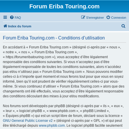
Forum Eriba Touring.com
FAQ
S’enregistrer
Connexion
R
Index du forum
e
Forum Eriba Touring.com - Conditions d’utilisation
c
h
En accédant à « Forum Eriba Touring.com » (désigné ci-après par « nous »,
« notre », « nos », « Forum Eriba Touring.com »,
e
« https://forumeribatouring.com »), vous acceptez d’être légalement
r
responsable des conditions suivantes. Si vous n’acceptez pas d’être
légalement responsable de toutes les conditions suivantes, alors n’accédez
c
pas et/ou n’utilisez pas « Forum Eriba Touring.com ». Nous pouvons modifier
h
celles-ci à n’importe quel moment et nous ferons tout pour que vous en soyez
informé, bien qu’il soit prudent de vérifier régulièrement celles-ci par vous-
e
même. Si vous continuez d’utiliser « Forum Eriba Touring.com » alors que des
r
changements ont été effectués, vous acceptez d’être légalement responsable
des conditions découlant des mises à jour et/ou modifications.
Nos forums sont développés par phpBB (désigné ci-après par « ils », « eux »,
« leur », « logiciel phpBB », « www.phpbb.com », « phpBB Limited »,
« Équipes phpBB ») qui est un script libre de forum, déclaré sous la licence «
GNU General Public License v2
» (désigné ci-après par « GPL ») et qui peut
être téléchargé depuis
www.phpbb.com
. Le logiciel phpBB facilite seulement