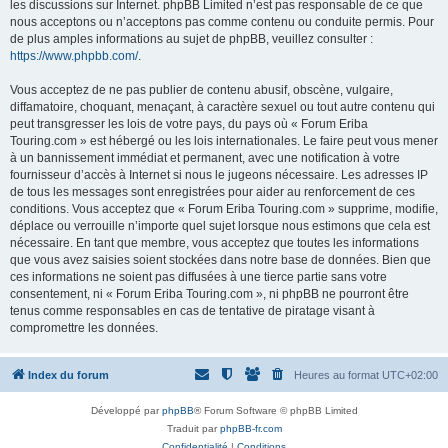
les discussions sur Internet. phpBB Limited n’est pas responsable de ce que
nous acceptons ou n’acceptons pas comme contenu ou conduite permis. Pour
de plus amples informations au sujet de phpBB, veuillez consulter :
https://www.phpbb.com/
.
Vous acceptez de ne pas publier de contenu abusif, obscène, vulgaire,
diffamatoire, choquant, menaçant, à caractère sexuel ou tout autre contenu qui
peut transgresser les lois de votre pays, du pays où « Forum Eriba
Touring.com » est hébergé ou les lois internationales. Le faire peut vous mener
à un bannissement immédiat et permanent, avec une notification à votre
fournisseur d’accès à Internet si nous le jugeons nécessaire. Les adresses IP
de tous les messages sont enregistrées pour aider au renforcement de ces
conditions. Vous acceptez que « Forum Eriba Touring.com » supprime, modifie,
déplace ou verrouille n’importe quel sujet lorsque nous estimons que cela est
nécessaire. En tant que membre, vous acceptez que toutes les informations
que vous avez saisies soient stockées dans notre base de données. Bien que
ces informations ne soient pas diffusées à une tierce partie sans votre
consentement, ni « Forum Eriba Touring.com », ni phpBB ne pourront être
tenus comme responsables en cas de tentative de piratage visant à
compromettre les données.
Index du forum
Heures au format
UTC+02:00
Développé par
phpBB
® Forum Software © phpBB Limited
Traduit par
phpBB-fr.com
Confidentialité
|
Conditions