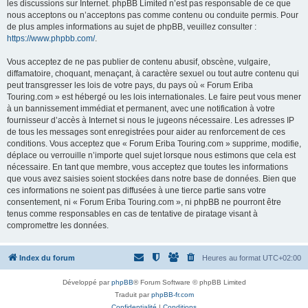
les discussions sur Internet. phpBB Limited n’est pas responsable de ce que
nous acceptons ou n’acceptons pas comme contenu ou conduite permis. Pour
de plus amples informations au sujet de phpBB, veuillez consulter :
https://www.phpbb.com/
.
Vous acceptez de ne pas publier de contenu abusif, obscène, vulgaire,
diffamatoire, choquant, menaçant, à caractère sexuel ou tout autre contenu qui
peut transgresser les lois de votre pays, du pays où « Forum Eriba
Touring.com » est hébergé ou les lois internationales. Le faire peut vous mener
à un bannissement immédiat et permanent, avec une notification à votre
fournisseur d’accès à Internet si nous le jugeons nécessaire. Les adresses IP
de tous les messages sont enregistrées pour aider au renforcement de ces
conditions. Vous acceptez que « Forum Eriba Touring.com » supprime, modifie,
déplace ou verrouille n’importe quel sujet lorsque nous estimons que cela est
nécessaire. En tant que membre, vous acceptez que toutes les informations
que vous avez saisies soient stockées dans notre base de données. Bien que
ces informations ne soient pas diffusées à une tierce partie sans votre
consentement, ni « Forum Eriba Touring.com », ni phpBB ne pourront être
tenus comme responsables en cas de tentative de piratage visant à
compromettre les données.
Index du forum
Heures au format
UTC+02:00
Développé par
phpBB
® Forum Software © phpBB Limited
Traduit par
phpBB-fr.com
Confidentialité
|
Conditions