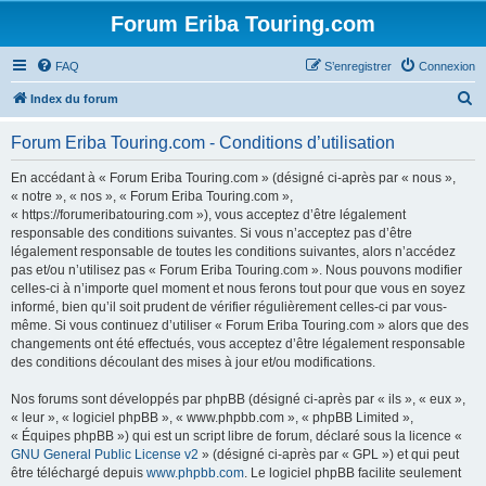
Forum Eriba Touring.com
FAQ
S’enregistrer
Connexion
R
Index du forum
e
Forum Eriba Touring.com - Conditions d’utilisation
c
h
En accédant à « Forum Eriba Touring.com » (désigné ci-après par « nous »,
« notre », « nos », « Forum Eriba Touring.com »,
e
« https://forumeribatouring.com »), vous acceptez d’être légalement
r
responsable des conditions suivantes. Si vous n’acceptez pas d’être
légalement responsable de toutes les conditions suivantes, alors n’accédez
c
pas et/ou n’utilisez pas « Forum Eriba Touring.com ». Nous pouvons modifier
h
celles-ci à n’importe quel moment et nous ferons tout pour que vous en soyez
informé, bien qu’il soit prudent de vérifier régulièrement celles-ci par vous-
e
même. Si vous continuez d’utiliser « Forum Eriba Touring.com » alors que des
r
changements ont été effectués, vous acceptez d’être légalement responsable
des conditions découlant des mises à jour et/ou modifications.
Nos forums sont développés par phpBB (désigné ci-après par « ils », « eux »,
« leur », « logiciel phpBB », « www.phpbb.com », « phpBB Limited »,
« Équipes phpBB ») qui est un script libre de forum, déclaré sous la licence «
GNU General Public License v2
» (désigné ci-après par « GPL ») et qui peut
être téléchargé depuis
www.phpbb.com
. Le logiciel phpBB facilite seulement