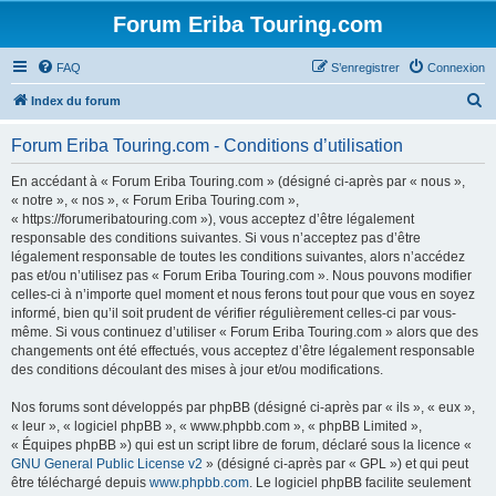
Forum Eriba Touring.com
FAQ
S’enregistrer
Connexion
R
Index du forum
e
Forum Eriba Touring.com - Conditions d’utilisation
c
h
En accédant à « Forum Eriba Touring.com » (désigné ci-après par « nous »,
« notre », « nos », « Forum Eriba Touring.com »,
e
« https://forumeribatouring.com »), vous acceptez d’être légalement
r
responsable des conditions suivantes. Si vous n’acceptez pas d’être
légalement responsable de toutes les conditions suivantes, alors n’accédez
c
pas et/ou n’utilisez pas « Forum Eriba Touring.com ». Nous pouvons modifier
h
celles-ci à n’importe quel moment et nous ferons tout pour que vous en soyez
informé, bien qu’il soit prudent de vérifier régulièrement celles-ci par vous-
e
même. Si vous continuez d’utiliser « Forum Eriba Touring.com » alors que des
r
changements ont été effectués, vous acceptez d’être légalement responsable
des conditions découlant des mises à jour et/ou modifications.
Nos forums sont développés par phpBB (désigné ci-après par « ils », « eux »,
« leur », « logiciel phpBB », « www.phpbb.com », « phpBB Limited »,
« Équipes phpBB ») qui est un script libre de forum, déclaré sous la licence «
GNU General Public License v2
» (désigné ci-après par « GPL ») et qui peut
être téléchargé depuis
www.phpbb.com
. Le logiciel phpBB facilite seulement