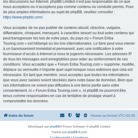
les discussions sur Internet. phpBB Limited n’est pas responsable de ce que
nous acceptons ou n’acceptons pas comme contenu ou conduite permis. Pour
de plus amples informations au sujet de phpBB, veuillez consulter :
https://www.phpbb.com/
.
Vous acceptez de ne pas publier de contenu abusif, obscène, vulgaire,
diffamatoire, choquant, menaçant, à caractère sexuel ou tout autre contenu qui
peut transgresser les lois de votre pays, du pays où « Forum Eriba
Touring.com » est hébergé ou les lois internationales. Le faire peut vous mener
à un bannissement immédiat et permanent, avec une notification à votre
fournisseur d’accès à Internet si nous le jugeons nécessaire. Les adresses IP
de tous les messages sont enregistrées pour aider au renforcement de ces
conditions. Vous acceptez que « Forum Eriba Touring.com » supprime, modifie,
déplace ou verrouille n’importe quel sujet lorsque nous estimons que cela est
nécessaire. En tant que membre, vous acceptez que toutes les informations
que vous avez saisies soient stockées dans notre base de données. Bien que
ces informations ne soient pas diffusées à une tierce partie sans votre
consentement, ni « Forum Eriba Touring.com », ni phpBB ne pourront être
tenus comme responsables en cas de tentative de piratage visant à
compromettre les données.
Index du forum
Heures au format
UTC+02:00
Développé par
phpBB
® Forum Software © phpBB Limited
Traduit par
phpBB-fr.com
Confidentialité
|
Conditions