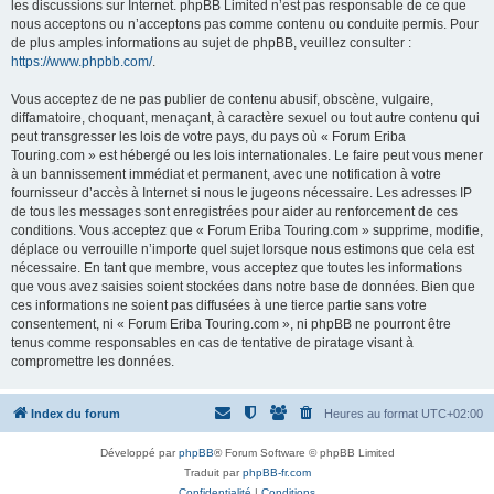
les discussions sur Internet. phpBB Limited n’est pas responsable de ce que
nous acceptons ou n’acceptons pas comme contenu ou conduite permis. Pour
de plus amples informations au sujet de phpBB, veuillez consulter :
https://www.phpbb.com/
.
Vous acceptez de ne pas publier de contenu abusif, obscène, vulgaire,
diffamatoire, choquant, menaçant, à caractère sexuel ou tout autre contenu qui
peut transgresser les lois de votre pays, du pays où « Forum Eriba
Touring.com » est hébergé ou les lois internationales. Le faire peut vous mener
à un bannissement immédiat et permanent, avec une notification à votre
fournisseur d’accès à Internet si nous le jugeons nécessaire. Les adresses IP
de tous les messages sont enregistrées pour aider au renforcement de ces
conditions. Vous acceptez que « Forum Eriba Touring.com » supprime, modifie,
déplace ou verrouille n’importe quel sujet lorsque nous estimons que cela est
nécessaire. En tant que membre, vous acceptez que toutes les informations
que vous avez saisies soient stockées dans notre base de données. Bien que
ces informations ne soient pas diffusées à une tierce partie sans votre
consentement, ni « Forum Eriba Touring.com », ni phpBB ne pourront être
tenus comme responsables en cas de tentative de piratage visant à
compromettre les données.
Index du forum
Heures au format
UTC+02:00
Développé par
phpBB
® Forum Software © phpBB Limited
Traduit par
phpBB-fr.com
Confidentialité
|
Conditions