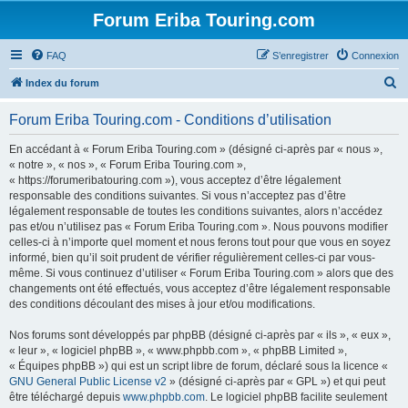
Forum Eriba Touring.com
FAQ
S’enregistrer
Connexion
R
Index du forum
e
Forum Eriba Touring.com - Conditions d’utilisation
c
h
En accédant à « Forum Eriba Touring.com » (désigné ci-après par « nous »,
« notre », « nos », « Forum Eriba Touring.com »,
e
« https://forumeribatouring.com »), vous acceptez d’être légalement
r
responsable des conditions suivantes. Si vous n’acceptez pas d’être
légalement responsable de toutes les conditions suivantes, alors n’accédez
c
pas et/ou n’utilisez pas « Forum Eriba Touring.com ». Nous pouvons modifier
h
celles-ci à n’importe quel moment et nous ferons tout pour que vous en soyez
informé, bien qu’il soit prudent de vérifier régulièrement celles-ci par vous-
e
même. Si vous continuez d’utiliser « Forum Eriba Touring.com » alors que des
r
changements ont été effectués, vous acceptez d’être légalement responsable
des conditions découlant des mises à jour et/ou modifications.
Nos forums sont développés par phpBB (désigné ci-après par « ils », « eux »,
« leur », « logiciel phpBB », « www.phpbb.com », « phpBB Limited »,
« Équipes phpBB ») qui est un script libre de forum, déclaré sous la licence «
GNU General Public License v2
» (désigné ci-après par « GPL ») et qui peut
être téléchargé depuis
www.phpbb.com
. Le logiciel phpBB facilite seulement