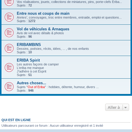
Vos réalisations, jouets, collections de miniatures, pins, porte-clefs Eriba...
Sujets :
72
Entre nous et coups de main
Annivs', convoyages, troc entre membres, entraide, emploi et questions...
Sujets :
1272
Vol de véhicules & Arnaques
Avis de vol avec détails & photos
Sujets :
96
ERIBAMBINS
Dessins, poésies, récits, idées, ... , de nos enfants
Sujets :
10
ERIBA Spirit
Les autres façons de camper
L'eriba me manque
J'adhère à cet Esprit
Sujets :
51
Autres choses...
Sujets "
Out of Eriba
" : hobbies, détente, humour, divers ...
Sujets :
946
Aller à
QUI EST EN LIGNE
Utilisateurs parcourant ce forum : Aucun utilisateur enregistré et 1 invité