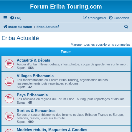
Forum Eriba Touring.com
FAQ
S’enregistrer
Connexion
R
Index du forum
Eriba Actualité
e
Eriba Actualité
c
Marquer tous les sous-forums comme lus
h
Forum
e
Actualité & Débats
r
Autour d’Eriba : News, débats, infos, photos, coups de gueule, vu sur le web...
Sujets :
558
c
Villages Eribamania
h
Les manifestations du Forum Eriba Touring, organisation de nos
e
rassemblements puis reportages et albums.
Sujets :
42
r
Pays Eribamania
Les réunions en régions du Forum Eriba Touring, puis reportages et albums
Sujets :
65
Sorties & Rencontres
Sorties et rassemblements des forums et clubs Eriba en France et Europe,
balades, restos, vues sur la route...
Sujets :
690
Modèles réduits, Maquettes & Goodies