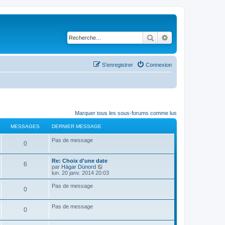
Rechercher
Recherche avancé
S’enregistrer
Connexion
Marquer tous les sous-forums comme lus
MESSAGES
DERNIER MESSAGE
Pas de message
M
0
e
D
Re: Choix d'une date
M
6
e
V
par
Hägar Dünord
s
r
o
lun. 20 janv. 2014 20:03
e
n
i
s
i
r
Pas de message
M
0
s
e
l
a
r
e
e
s
m
d
Pas de message
g
e
e
M
0
s
s
r
a
s
n
e
e