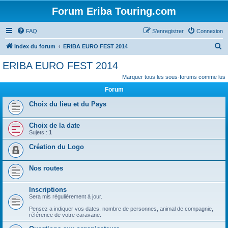
Forum Eriba Touring.com
FAQ
S’enregistrer
Connexion
R
Index du forum
ERIBA EURO FEST 2014
e
ERIBA EURO FEST 2014
c
Marquer tous les sous-forums comme lus
h
Forum
e
Choix du lieu et du Pays
r
c
Choix de la date
h
Sujets :
1
e
Création du Logo
r
Nos routes
Inscriptions
Sera mis régulièrement à jour.
Pensez a indiquer vos dates, nombre de personnes, animal de compagnie,
référence de votre caravane.