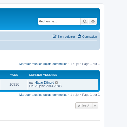
Rechercher
Recherche avancé
S’enregistrer
Connexion
Marquer tous les sujets comme lus
• 1 sujet • Page
1
sur
1
VUES
DERNIER MESSAGE
D
par
Hägar Dünord
V
10916
e
lun. 20 janv. 2014 20:03
r
u
n
Marquer tous les sujets comme lus
• 1 sujet • Page
1
sur
1
i
e
e
r
Aller à
s
m
e
s
s
a
g
e