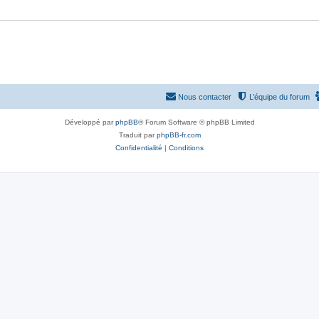
e
s
Nous contacter
L’équipe du forum
Développé par
phpBB
® Forum Software © phpBB Limited
Traduit par
phpBB-fr.com
Confidentialité
|
Conditions