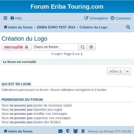
Forum Eriba Touring.com
FAQ
S’enregistrer
Connexion
R
Index du forum
ERIBA EURO FEST 2014
Création du Logo
e
Création du Logo
c
Rechercher
Recherche avancée
Verrouillé
h
0 sujet • Page
1
sur
1
e
Le forum est verrouillé
r
c
Aller à
h
QUI EST EN LIGNE
e
Utilisateurs parcourant ce forum : Aucun utilisateur enregistré et 2 invités
r
PERMISSIONS DU FORUM
Vous
ne pouvez pas
poster de nouveaux sujets
Vous
ne pouvez pas
répondre aux sujets
Vous
ne pouvez pas
modifier vos messages
Vous
ne pouvez pas
supprimer vos messages
Vous
ne pouvez pas
joindre des fichiers
Index du forum
Heures au format
UTC+02:00