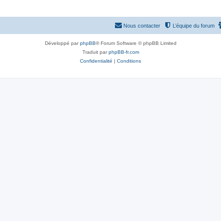
Nous contacter
L’équipe du forum
Développé par
phpBB
® Forum Software © phpBB Limited
Traduit par
phpBB-fr.com
Confidentialité
|
Conditions