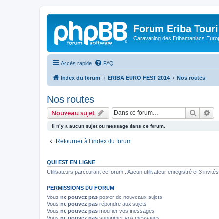
Forum Eriba Tour
Caravaning des Eribamaniacs Euro
Accès rapide
FAQ
Index du forum
ERIBA EURO FEST 2014
Nos routes
Nos routes
Recher
Re
Nouveau sujet
Il n’y a aucun sujet ou message dans ce forum.
Retourner à l’index du forum
QUI EST EN LIGNE
Utilisateurs parcourant ce forum : Aucun utilisateur enregistré et 3 invités
PERMISSIONS DU FORUM
Vous
ne pouvez pas
poster de nouveaux sujets
Vous
ne pouvez pas
répondre aux sujets
Vous
ne pouvez pas
modifier vos messages
Vous
ne pouvez pas
supprimer vos messages