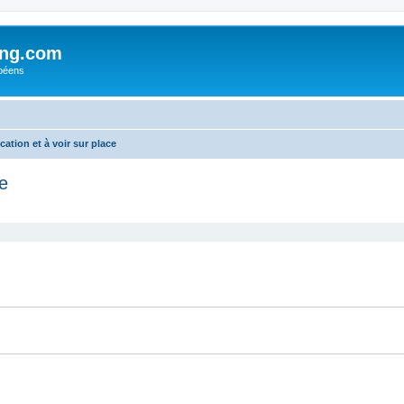
ing.com
péens
tion et à voir sur place
e
cher
cherche avancée