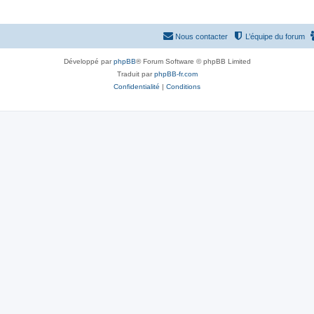
Nous contacter
L’équipe du forum
Développé par
phpBB
® Forum Software © phpBB Limited
Traduit par
phpBB-fr.com
Confidentialité
|
Conditions