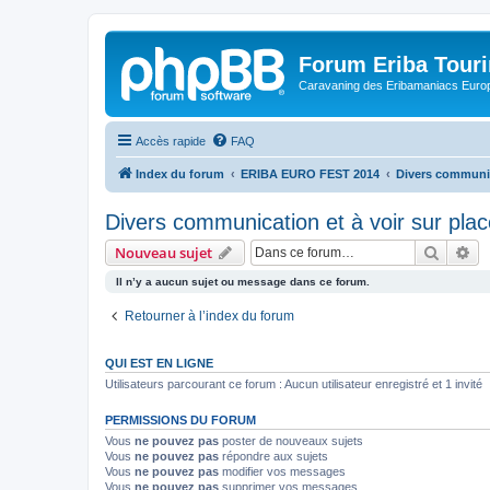
Forum Eriba Tour
Caravaning des Eribamaniacs Euro
Accès rapide
FAQ
Index du forum
ERIBA EURO FEST 2014
Divers communica
Divers communication et à voir sur plac
Recher
Re
Nouveau sujet
Il n’y a aucun sujet ou message dans ce forum.
Retourner à l’index du forum
QUI EST EN LIGNE
Utilisateurs parcourant ce forum : Aucun utilisateur enregistré et 1 invité
PERMISSIONS DU FORUM
Vous
ne pouvez pas
poster de nouveaux sujets
Vous
ne pouvez pas
répondre aux sujets
Vous
ne pouvez pas
modifier vos messages
Vous
ne pouvez pas
supprimer vos messages