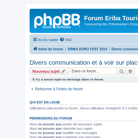
Forum Eriba Tour
Caravaning des Eribamaniacs Euro
Accès rapide
FAQ
Index du forum
ERIBA EURO FEST 2014
Divers communica
Divers communication et à voir sur plac
Recher
Re
Nouveau sujet
Il n’y a aucun sujet ou message dans ce forum.
Retourner à l’index du forum
QUI EST EN LIGNE
Utilisateurs parcourant ce forum : Aucun utilisateur enregistré et 2 invités
PERMISSIONS DU FORUM
Vous
ne pouvez pas
poster de nouveaux sujets
Vous
ne pouvez pas
répondre aux sujets
Vous
ne pouvez pas
modifier vos messages
Vous
ne pouvez pas
supprimer vos messages