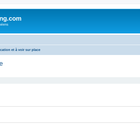
ing.com
péens
tion et à voir sur place
e
cher
cherche avancée