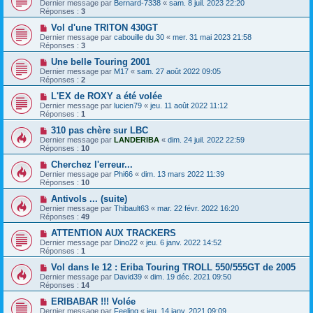
Dernier message par
Bernard-7338
«
sam. 8 juil. 2023 22:20
Réponses :
3
Vol d'une TRITON 430GT
Dernier message par
cabouille du 30
«
mer. 31 mai 2023 21:58
Réponses :
3
Une belle Touring 2001
Dernier message par
M17
«
sam. 27 août 2022 09:05
Réponses :
2
L'EX de ROXY a été volée
Dernier message par
lucien79
«
jeu. 11 août 2022 11:12
Réponses :
1
310 pas chère sur LBC
Dernier message par
LANDERIBA
«
dim. 24 juil. 2022 22:59
Réponses :
10
Cherchez l'erreur...
Dernier message par
Phi66
«
dim. 13 mars 2022 11:39
Réponses :
10
Antivols ... (suite)
Dernier message par
Thibault63
«
mar. 22 févr. 2022 16:20
Réponses :
49
ATTENTION AUX TRACKERS
Dernier message par
Dino22
«
jeu. 6 janv. 2022 14:52
Réponses :
1
Vol dans le 12 : Eriba Touring TROLL 550/555GT de 2005
Dernier message par
David39
«
dim. 19 déc. 2021 09:50
Réponses :
14
ERIBABAR !!! Volée
Dernier message par
Feeling
«
jeu. 14 janv. 2021 09:09