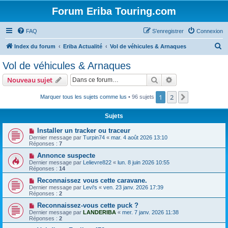
Forum Eriba Touring.com
FAQ
S’enregistrer
Connexion
R
Index du forum
Eriba Actualité
Vol de véhicules & Arnaques
e
Vol de véhicules & Arnaques
c
Rechercher
Recherche avanc
Nouveau sujet
h
e
1
2
Suivante
Marquer tous les sujets comme lus
• 96 sujets
r
Sujets
c
Installer un tracker ou traceur
h
Dernier message par
Turpin74
«
mar. 4 août 2026 13:10
Réponses :
7
e
Annonce suspecte
r
Dernier message par
Lelievre822
«
lun. 8 juin 2026 10:55
Réponses :
14
Reconnaissez vous cette caravane.
Dernier message par
Levi's
«
ven. 23 janv. 2026 17:39
Réponses :
2
Reconnaissez-vous cette puck ?
Dernier message par
LANDERIBA
«
mer. 7 janv. 2026 11:38
Réponses :
2