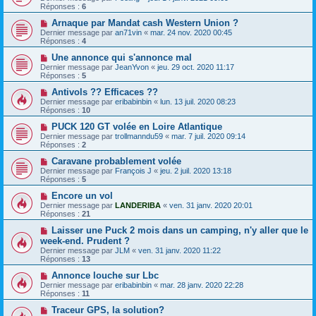
Réponses :
6
Arnaque par Mandat cash Western Union ?
Dernier message par
an71vin
«
mar. 24 nov. 2020 00:45
Réponses :
4
Une annonce qui s'annonce mal
Dernier message par
JeanYvon
«
jeu. 29 oct. 2020 11:17
Réponses :
5
Antivols ?? Efficaces ??
Dernier message par
eribabinbin
«
lun. 13 juil. 2020 08:23
Réponses :
10
PUCK 120 GT volée en Loire Atlantique
Dernier message par
trollmanndu59
«
mar. 7 juil. 2020 09:14
Réponses :
2
Caravane probablement volée
Dernier message par
François J
«
jeu. 2 juil. 2020 13:18
Réponses :
5
Encore un vol
Dernier message par
LANDERIBA
«
ven. 31 janv. 2020 20:01
Réponses :
21
Laisser une Puck 2 mois dans un camping, n'y aller que le
week-end. Prudent ?
Dernier message par
JLM
«
ven. 31 janv. 2020 11:22
Réponses :
13
Annonce louche sur Lbc
Dernier message par
eribabinbin
«
mar. 28 janv. 2020 22:28
Réponses :
11
Traceur GPS, la solution?