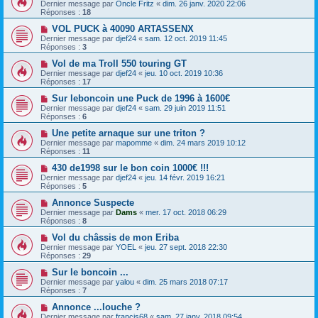
Dernier message par
Oncle Fritz
«
dim. 26 janv. 2020 22:06
Réponses :
18
VOL PUCK à 40090 ARTASSENX
Dernier message par
djef24
«
sam. 12 oct. 2019 11:45
Réponses :
3
Vol de ma Troll 550 touring GT
Dernier message par
djef24
«
jeu. 10 oct. 2019 10:36
Réponses :
17
Sur leboncoin une Puck de 1996 à 1600€
Dernier message par
djef24
«
sam. 29 juin 2019 11:51
Réponses :
6
Une petite arnaque sur une triton ?
Dernier message par
mapomme
«
dim. 24 mars 2019 10:12
Réponses :
11
430 de1998 sur le bon coin 1000€ !!!
Dernier message par
djef24
«
jeu. 14 févr. 2019 16:21
Réponses :
5
Annonce Suspecte
Dernier message par
Dams
«
mer. 17 oct. 2018 06:29
Réponses :
8
Vol du châssis de mon Eriba
Dernier message par
YOEL
«
jeu. 27 sept. 2018 22:30
Réponses :
29
Sur le boncoin ...
Dernier message par
yalou
«
dim. 25 mars 2018 07:17
Réponses :
7
Annonce ...louche ?
Dernier message par
francis68
«
sam. 27 janv. 2018 09:54