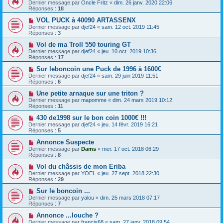
Dernier message par
Oncle Fritz
«
dim. 26 janv. 2020 22:06
Réponses :
18
VOL PUCK à 40090 ARTASSENX
Dernier message par
djef24
«
sam. 12 oct. 2019 11:45
Réponses :
3
Vol de ma Troll 550 touring GT
Dernier message par
djef24
«
jeu. 10 oct. 2019 10:36
Réponses :
17
Sur leboncoin une Puck de 1996 à 1600€
Dernier message par
djef24
«
sam. 29 juin 2019 11:51
Réponses :
6
Une petite arnaque sur une triton ?
Dernier message par
mapomme
«
dim. 24 mars 2019 10:12
Réponses :
11
430 de1998 sur le bon coin 1000€ !!!
Dernier message par
djef24
«
jeu. 14 févr. 2019 16:21
Réponses :
5
Annonce Suspecte
Dernier message par
Dams
«
mer. 17 oct. 2018 06:29
Réponses :
8
Vol du châssis de mon Eriba
Dernier message par
YOEL
«
jeu. 27 sept. 2018 22:30
Réponses :
29
Sur le boncoin ...
Dernier message par
yalou
«
dim. 25 mars 2018 07:17
Réponses :
7
Annonce ...louche ?
Dernier message par
francis68
«
sam. 27 janv. 2018 09:54