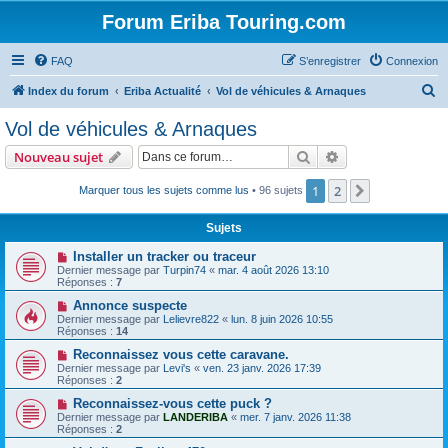
Forum Eriba Touring.com
FAQ
S’enregistrer
Connexion
R
Index du forum
Eriba Actualité
Vol de véhicules & Arnaques
e
Vol de véhicules & Arnaques
c
Rechercher
Recherche avanc
Nouveau sujet
h
e
1
2
Suivante
Marquer tous les sujets comme lus
• 96 sujets
r
Sujets
c
Installer un tracker ou traceur
h
Dernier message par
Turpin74
«
mar. 4 août 2026 13:10
Réponses :
7
e
Annonce suspecte
r
Dernier message par
Lelievre822
«
lun. 8 juin 2026 10:55
Réponses :
14
Reconnaissez vous cette caravane.
Dernier message par
Levi's
«
ven. 23 janv. 2026 17:39
Réponses :
2
Reconnaissez-vous cette puck ?
Dernier message par
LANDERIBA
«
mer. 7 janv. 2026 11:38
Réponses :
2