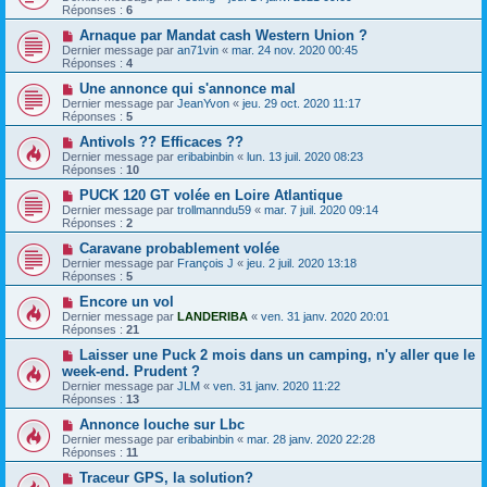
Réponses :
6
Arnaque par Mandat cash Western Union ?
Dernier message par
an71vin
«
mar. 24 nov. 2020 00:45
Réponses :
4
Une annonce qui s'annonce mal
Dernier message par
JeanYvon
«
jeu. 29 oct. 2020 11:17
Réponses :
5
Antivols ?? Efficaces ??
Dernier message par
eribabinbin
«
lun. 13 juil. 2020 08:23
Réponses :
10
PUCK 120 GT volée en Loire Atlantique
Dernier message par
trollmanndu59
«
mar. 7 juil. 2020 09:14
Réponses :
2
Caravane probablement volée
Dernier message par
François J
«
jeu. 2 juil. 2020 13:18
Réponses :
5
Encore un vol
Dernier message par
LANDERIBA
«
ven. 31 janv. 2020 20:01
Réponses :
21
Laisser une Puck 2 mois dans un camping, n'y aller que le
week-end. Prudent ?
Dernier message par
JLM
«
ven. 31 janv. 2020 11:22
Réponses :
13
Annonce louche sur Lbc
Dernier message par
eribabinbin
«
mar. 28 janv. 2020 22:28
Réponses :
11
Traceur GPS, la solution?