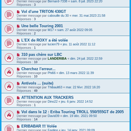
Dernier message par
Bernard-7338
«
sam. 8 juil. 2023 22:20
Réponses :
3
Vol d'une TRITON 430GT
Dernier message par
cabouille du 30
«
mer. 31 mai 2023 21:58
Réponses :
3
Une belle Touring 2001
Dernier message par
M17
«
sam. 27 août 2022 09:05
Réponses :
2
L'EX de ROXY a été volée
Dernier message par
lucien79
«
jeu. 11 août 2022 11:12
Réponses :
1
310 pas chère sur LBC
Dernier message par
LANDERIBA
«
dim. 24 juil. 2022 22:59
Réponses :
10
Cherchez l'erreur...
Dernier message par
Phi66
«
dim. 13 mars 2022 11:39
Réponses :
10
Antivols ... (suite)
Dernier message par
Thibault63
«
mar. 22 févr. 2022 16:20
Réponses :
49
ATTENTION AUX TRACKERS
Dernier message par
Dino22
«
jeu. 6 janv. 2022 14:52
Réponses :
1
Vol dans le 12 : Eriba Touring TROLL 550/555GT de 2005
Dernier message par
David39
«
dim. 19 déc. 2021 09:50
Réponses :
14
ERIBABAR !!! Volée
Dernier message par
Feeling
«
jeu. 14 janv. 2021 09:09