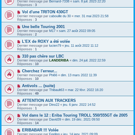
Dernier message par
Bernard-7338
«
sam. 8 juil. 2023 22:20
Réponses :
3
Vol d'une TRITON 430GT
Dernier message par
cabouille du 30
«
mer. 31 mai 2023 21:58
Réponses :
3
Une belle Touring 2001
Dernier message par
M17
«
sam. 27 août 2022 09:05
Réponses :
2
L'EX de ROXY a été volée
Dernier message par
lucien79
«
jeu. 11 août 2022 11:12
Réponses :
1
310 pas chère sur LBC
Dernier message par
LANDERIBA
«
dim. 24 juil. 2022 22:59
Réponses :
10
Cherchez l'erreur...
Dernier message par
Phi66
«
dim. 13 mars 2022 11:39
Réponses :
10
Antivols ... (suite)
Dernier message par
Thibault63
«
mar. 22 févr. 2022 16:20
Réponses :
49
ATTENTION AUX TRACKERS
Dernier message par
Dino22
«
jeu. 6 janv. 2022 14:52
Réponses :
1
Vol dans le 12 : Eriba Touring TROLL 550/555GT de 2005
Dernier message par
David39
«
dim. 19 déc. 2021 09:50
Réponses :
14
ERIBABAR !!! Volée
Dernier message par
Feeling
«
jeu. 14 janv. 2021 09:09