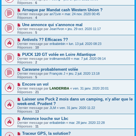
Réponses :
6
Arnaque par Mandat cash Western Union ?
Dernier message par
an71vin
«
mar. 24 nov. 2020 00:45
Réponses :
4
Une annonce qui s'annonce mal
Dernier message par
JeanYvon
«
jeu. 29 oct. 2020 11:17
Réponses :
5
Antivols ?? Efficaces ??
Dernier message par
eribabinbin
«
lun. 13 juil. 2020 08:23
Réponses :
10
PUCK 120 GT volée en Loire Atlantique
Dernier message par
trollmanndu59
«
mar. 7 juil. 2020 09:14
Réponses :
2
Caravane probablement volée
Dernier message par
François J
«
jeu. 2 juil. 2020 13:18
Réponses :
5
Encore un vol
Dernier message par
LANDERIBA
«
ven. 31 janv. 2020 20:01
Réponses :
21
Laisser une Puck 2 mois dans un camping, n'y aller que le
week-end. Prudent ?
Dernier message par
JLM
«
ven. 31 janv. 2020 11:22
Réponses :
13
Annonce louche sur Lbc
Dernier message par
eribabinbin
«
mar. 28 janv. 2020 22:28
Réponses :
11
Traceur GPS, la solution?