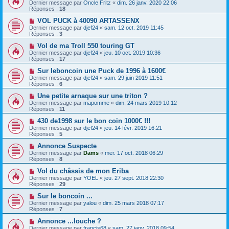
Dernier message par
Oncle Fritz
«
dim. 26 janv. 2020 22:06
Réponses :
18
VOL PUCK à 40090 ARTASSENX
Dernier message par
djef24
«
sam. 12 oct. 2019 11:45
Réponses :
3
Vol de ma Troll 550 touring GT
Dernier message par
djef24
«
jeu. 10 oct. 2019 10:36
Réponses :
17
Sur leboncoin une Puck de 1996 à 1600€
Dernier message par
djef24
«
sam. 29 juin 2019 11:51
Réponses :
6
Une petite arnaque sur une triton ?
Dernier message par
mapomme
«
dim. 24 mars 2019 10:12
Réponses :
11
430 de1998 sur le bon coin 1000€ !!!
Dernier message par
djef24
«
jeu. 14 févr. 2019 16:21
Réponses :
5
Annonce Suspecte
Dernier message par
Dams
«
mer. 17 oct. 2018 06:29
Réponses :
8
Vol du châssis de mon Eriba
Dernier message par
YOEL
«
jeu. 27 sept. 2018 22:30
Réponses :
29
Sur le boncoin ...
Dernier message par
yalou
«
dim. 25 mars 2018 07:17
Réponses :
7
Annonce ...louche ?
Dernier message par
francis68
«
sam. 27 janv. 2018 09:54