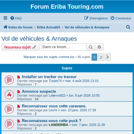
Forum Eriba Touring.com
FAQ
S’enregistrer
Connexion
R
Index du forum
Eriba Actualité
Vol de véhicules & Arnaques
e
Vol de véhicules & Arnaques
c
Rechercher
Recherche avanc
Nouveau sujet
h
e
1
2
Suivante
Marquer tous les sujets comme lus
• 96 sujets
r
Sujets
c
Installer un tracker ou traceur
h
Dernier message par
Turpin74
«
mar. 4 août 2026 13:10
Réponses :
7
e
Annonce suspecte
r
Dernier message par
Lelievre822
«
lun. 8 juin 2026 10:55
Réponses :
14
Reconnaissez vous cette caravane.
Dernier message par
Levi's
«
ven. 23 janv. 2026 17:39
Réponses :
2
Reconnaissez-vous cette puck ?
Dernier message par
LANDERIBA
«
mer. 7 janv. 2026 11:38
Réponses :
2