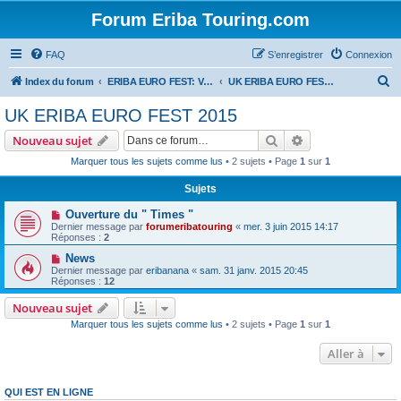
Forum Eriba Touring.com
FAQ
S’enregistrer
Connexion
R
Index du forum
ERIBA EURO FEST: VILLAGE GOLFE DU MORBIHAN 2015
UK ERIBA EURO FEST 2015
e
UK ERIBA EURO FEST 2015
c
Rechercher
Recherche avanc
Nouveau sujet
h
Marquer tous les sujets comme lus
• 2 sujets • Page
1
sur
1
e
Sujets
r
c
Ouverture du " Times "
Dernier message par
forumeribatouring
«
mer. 3 juin 2015 14:17
h
Réponses :
2
e
News
Dernier message par
eribanana
«
sam. 31 janv. 2015 20:45
r
Réponses :
12
Nouveau sujet
Marquer tous les sujets comme lus
• 2 sujets • Page
1
sur
1
Aller à
QUI EST EN LIGNE