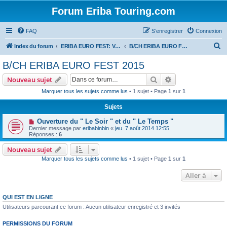
Forum Eriba Touring.com
FAQ
S’enregistrer
Connexion
R
Index du forum
ERIBA EURO FEST: VILLAGE GOLFE DU MORBIHAN 2015
B/CH ERIBA EURO FEST 2015
e
B/CH ERIBA EURO FEST 2015
c
Rechercher
Recherche avanc
Nouveau sujet
h
Marquer tous les sujets comme lus
• 1 sujet • Page
1
sur
1
e
Sujets
r
c
Ouverture du " Le Soir " et du " Le Temps "
Dernier message par
eribabinbin
«
jeu. 7 août 2014 12:55
h
Réponses :
6
e
Nouveau sujet
r
Marquer tous les sujets comme lus
• 1 sujet • Page
1
sur
1
Aller à
QUI EST EN LIGNE
Utilisateurs parcourant ce forum : Aucun utilisateur enregistré et 3 invités
PERMISSIONS DU FORUM