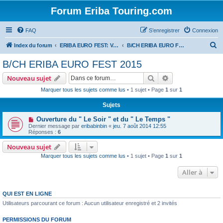
Forum Eriba Touring.com
FAQ
S’enregistrer
Connexion
R
Index du forum
ERIBA EURO FEST: VILLAGE GOLFE DU MORBIHAN 2015
B/CH ERIBA EURO FEST 2015
e
B/CH ERIBA EURO FEST 2015
c
Rechercher
Recherche avanc
Nouveau sujet
h
Marquer tous les sujets comme lus
• 1 sujet • Page
1
sur
1
e
Sujets
r
c
Ouverture du " Le Soir " et du " Le Temps "
Dernier message par
eribabinbin
«
jeu. 7 août 2014 12:55
h
Réponses :
6
e
Nouveau sujet
r
Marquer tous les sujets comme lus
• 1 sujet • Page
1
sur
1
Aller à
QUI EST EN LIGNE
Utilisateurs parcourant ce forum : Aucun utilisateur enregistré et 2 invités
PERMISSIONS DU FORUM