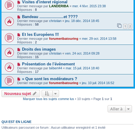
Visites d'interet régional
Dernier message par
LANDERIBA
«
mer. 4 févr. 2015 23:38
Réponses :
8
Bandeau ....................et ????
Dernier message par
christian
«
jeu. 18 déc. 2014 18:45
Réponses :
58
1
2
Et les Européens !!!
Dernier message par
forumeribatouring
«
mer. 29 oct. 2014 13:58
Réponses :
2
Droits des images
Dernier message par
christian
«
ven. 24 oct. 2014 09:28
Réponses :
15
Présentation de l'évènement
Dernier message par
bébert44
«
mar. 15 juil. 2014 18:40
Réponses :
17
» Que sont les modérateurs ?
Dernier message par
forumeribatouring
«
jeu. 10 juil. 2014 16:52
Nouveau sujet
Marquer tous les sujets comme lus
• 10 sujets • Page
1
sur
1
Aller à
QUI EST EN LIGNE
Utilisateurs parcourant ce forum : Aucun utilisateur enregistré et 1 invité