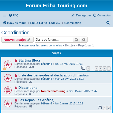
Forum Eriba Touring.com
FAQ
S’enregistrer
Connexion
R
Index du forum
ERIBA EURO FEST: VILLAGE GOLFE DU MORBIHAN 2015
Coordination
e
Coordination
c
Rechercher
Recherche avanc
Nouveau sujet
h
Marquer tous les sujets comme lus
• 10 sujets • Page
1
sur
1
e
Sujets
r
c
Starting Blocs
Dernier message par
bébert44
«
lun. 18 mai 2015 21:03
h
Réponses :
309
1
4
5
6
7
…
e
Liste des bénévoles et déclaration d'intention
r
Dernier message par
bébert44
«
mar. 28 avr. 2015 14:03
Réponses :
29
Disparitions
Dernier message par
forumeribatouring
«
mer. 15 avr. 2015 21:42
Réponses :
6
Les Repas, les Apéros,....
Dernier message par
bébert44
«
lun. 2 mars 2015 18:22
Réponses :
52
1
2