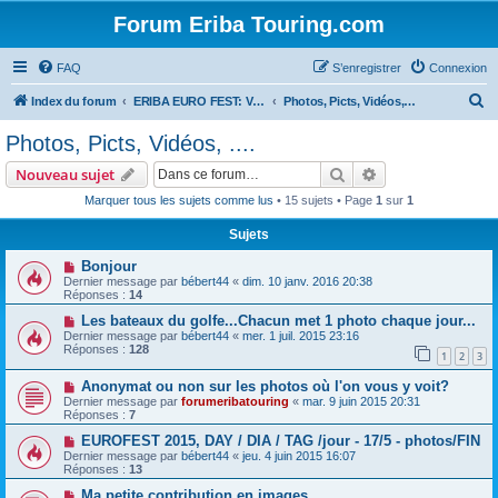
Forum Eriba Touring.com
FAQ
S’enregistrer
Connexion
R
Index du forum
ERIBA EURO FEST: VILLAGE GOLFE DU MORBIHAN 2015
Photos, Picts, Vidéos, ....
e
Photos, Picts, Vidéos, ....
c
Rechercher
Recherche avanc
Nouveau sujet
h
Marquer tous les sujets comme lus
• 15 sujets • Page
1
sur
1
e
Sujets
r
c
Bonjour
Dernier message par
bébert44
«
dim. 10 janv. 2016 20:38
h
Réponses :
14
e
Les bateaux du golfe...Chacun met 1 photo chaque jour...
Dernier message par
bébert44
«
mer. 1 juil. 2015 23:16
r
Réponses :
128
1
2
3
Anonymat ou non sur les photos où l'on vous y voit?
Dernier message par
forumeribatouring
«
mar. 9 juin 2015 20:31
Réponses :
7
EUROFEST 2015, DAY / DIA / TAG /jour - 17/5 - photos/FIN
Dernier message par
bébert44
«
jeu. 4 juin 2015 16:07
Réponses :
13
Ma petite contribution en images.