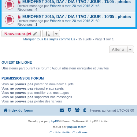
EUROFEST 2015, DAY / DIA / TAG / JOUR - 11/05 - photos
Dernier message par
Eribazh
«
mer. 20 mai 2015 21:46
Réponses :
4
EUROFEST 2015, DAY / DIA / TAG / JOUR - 10/05 - photos
Dernier message par
Eribazh
«
mer. 20 mai 2015 21:39
Réponses :
1
Nouveau sujet
Marquer tous les sujets comme lus
• 15 sujets • Page
1
sur
1
Aller à
QUI EST EN LIGNE
Utilisateurs parcourant ce forum : Aucun utilisateur enregistré et 3 invités
PERMISSIONS DU FORUM
Vous
ne pouvez pas
poster de nouveaux sujets
Vous
ne pouvez pas
répondre aux sujets
Vous
ne pouvez pas
modifier vos messages
Vous
ne pouvez pas
supprimer vos messages
Vous
ne pouvez pas
joindre des fichiers
Index du forum
Heures au format
UTC+02:00
Développé par
phpBB
® Forum Software © phpBB Limited
Traduit par
phpBB-fr.com
Confidentialité
|
Conditions