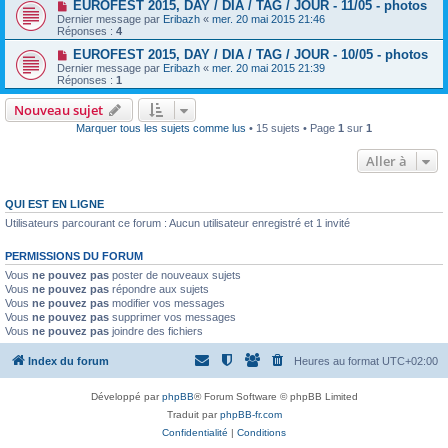
EUROFEST 2015, DAY / DIA / TAG / JOUR - 11/05 - photos
Dernier message par
Eribazh
«
mer. 20 mai 2015 21:46
Réponses :
4
EUROFEST 2015, DAY / DIA / TAG / JOUR - 10/05 - photos
Dernier message par
Eribazh
«
mer. 20 mai 2015 21:39
Réponses :
1
Nouveau sujet
Marquer tous les sujets comme lus
• 15 sujets • Page
1
sur
1
Aller à
QUI EST EN LIGNE
Utilisateurs parcourant ce forum : Aucun utilisateur enregistré et 1 invité
PERMISSIONS DU FORUM
Vous
ne pouvez pas
poster de nouveaux sujets
Vous
ne pouvez pas
répondre aux sujets
Vous
ne pouvez pas
modifier vos messages
Vous
ne pouvez pas
supprimer vos messages
Vous
ne pouvez pas
joindre des fichiers
Index du forum
Heures au format
UTC+02:00
Développé par
phpBB
® Forum Software © phpBB Limited
Traduit par
phpBB-fr.com
Confidentialité
|
Conditions