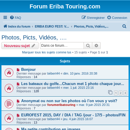
Forum Eriba Touring.com
FAQ
S’enregistrer
Connexion
R
Index du forum
ERIBA EURO FEST: VILLAGE GOLFE DU MORBIHAN 2015
Photos, Picts, Vidéos, ....
e
Photos, Picts, Vidéos, ....
c
Rechercher
Recherche avanc
Nouveau sujet
h
Marquer tous les sujets comme lus
• 15 sujets • Page
1
sur
1
e
Sujets
r
c
Bonjour
Dernier message par
bébert44
«
dim. 10 janv. 2016 20:38
h
Réponses :
14
e
Les bateaux du golfe...Chacun met 1 photo chaque jour...
Dernier message par
bébert44
«
mer. 1 juil. 2015 23:16
r
Réponses :
128
1
2
3
Anonymat ou non sur les photos où l'on vous y voit?
Dernier message par
forumeribatouring
«
mar. 9 juin 2015 20:31
Réponses :
7
EUROFEST 2015, DAY / DIA / TAG /jour - 17/5 - photos/FIN
Dernier message par
bébert44
«
jeu. 4 juin 2015 16:07
Réponses :
13
Ma petite contribution en images.