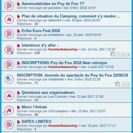
Aeromodelistes en Puy de Fou ??
Dernier message par
puckista
«
lun. 5 févr. 2018 14:47
Plan de situation du Camping, comment s'y rendre ...
Dernier message par
bébert44
«
mar. 30 janv. 2018 20:53
Réponses :
10
Eriba Euro Fest 2018
Dernier message par
eribabinbin
«
jeu. 25 janv. 2018 09:53
Réponses :
4
Intentions d'y aller :
Dernier message par
forumeribatouring
«
ven. 10 nov. 2017 12:22
Réponses :
136
1
2
3
INSCRIPTIONS Puy du Fou 2018 New rubrique
Dernier message par
forumeribatouring
«
mer. 2 août 2017 20:55
INSCRIPTION: Journée du spectacle du Puy du Fou 22/06/18
Dernier message par
eribabinbin
«
ven. 9 févr. 2018 21:28
Réponses :
71
1
2
Questions aux organisateurs
Dernier message par
Les Comtois
«
mer. 21 juin 2017 17:06
Réponses :
12
Merci l'Artiste
Dernier message par
ch'ti campeur
«
dim. 12 févr. 2017 22:57
Réponses :
46
DATES LIMITES
Dernier message par
forumeribatouring
«
mer. 25 janv. 2017 17:17
Réponses :
2