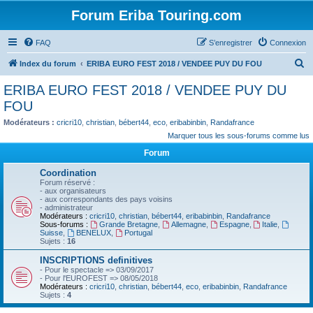
Forum Eriba Touring.com
FAQ
S’enregistrer
Connexion
R
Index du forum
ERIBA EURO FEST 2018 / VENDEE PUY DU FOU
e
ERIBA EURO FEST 2018 / VENDEE PUY DU
c
FOU
h
Modérateurs :
cricri10
,
christian
,
bébert44
,
eco
,
eribabinbin
,
Randafrance
e
Marquer tous les sous-forums comme lus
r
Forum
c
Coordination
h
Forum réservé :
- aux organisateurs
e
- aux correspondants des pays voisins
- administrateur
r
Modérateurs :
cricri10
,
christian
,
bébert44
,
eribabinbin
,
Randafrance
Sous-forums :
Grande Bretagne
,
Allemagne
,
Espagne
,
Italie
,
Suisse
,
BENELUX
,
Portugal
Sujets :
16
INSCRIPTIONS definitives
- Pour le spectacle => 03/09/2017
- Pour l'EUROFEST => 08/05/2018
Modérateurs :
cricri10
,
christian
,
bébert44
,
eco
,
eribabinbin
,
Randafrance
Sujets :
4