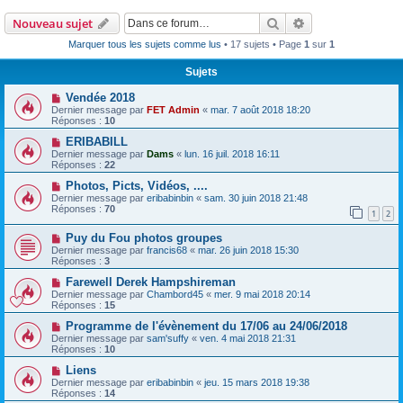
Rechercher
Recherche avanc
Nouveau sujet
Marquer tous les sujets comme lus
• 17 sujets • Page
1
sur
1
Sujets
Vendée 2018
Dernier message par
FET Admin
«
mar. 7 août 2018 18:20
Réponses :
10
ERIBABILL
Dernier message par
Dams
«
lun. 16 juil. 2018 16:11
Réponses :
22
Photos, Picts, Vidéos, ....
Dernier message par
eribabinbin
«
sam. 30 juin 2018 21:48
Réponses :
70
1
2
Puy du Fou photos groupes
Dernier message par
francis68
«
mar. 26 juin 2018 15:30
Réponses :
3
Farewell Derek Hampshireman
Dernier message par
Chambord45
«
mer. 9 mai 2018 20:14
Réponses :
15
Programme de l'évènement du 17/06 au 24/06/2018
Dernier message par
sam'suffy
«
ven. 4 mai 2018 21:31
Réponses :
10
Liens
Dernier message par
eribabinbin
«
jeu. 15 mars 2018 19:38
Réponses :
14