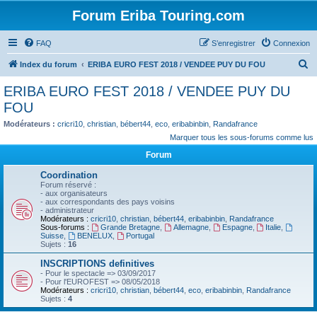
Forum Eriba Touring.com
FAQ
S’enregistrer
Connexion
R
Index du forum
ERIBA EURO FEST 2018 / VENDEE PUY DU FOU
e
ERIBA EURO FEST 2018 / VENDEE PUY DU
c
FOU
h
Modérateurs :
cricri10
,
christian
,
bébert44
,
eco
,
eribabinbin
,
Randafrance
e
Marquer tous les sous-forums comme lus
r
Forum
c
Coordination
h
Forum réservé :
- aux organisateurs
e
- aux correspondants des pays voisins
- administrateur
r
Modérateurs :
cricri10
,
christian
,
bébert44
,
eribabinbin
,
Randafrance
Sous-forums :
Grande Bretagne
,
Allemagne
,
Espagne
,
Italie
,
Suisse
,
BENELUX
,
Portugal
Sujets :
16
INSCRIPTIONS definitives
- Pour le spectacle => 03/09/2017
- Pour l'EUROFEST => 08/05/2018
Modérateurs :
cricri10
,
christian
,
bébert44
,
eco
,
eribabinbin
,
Randafrance
Sujets :
4