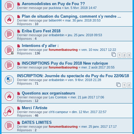
Aeromodelistes en Puy de Fou ??
Dernier message par
puckista
«
lun. 5 févr. 2018 14:47
Plan de situation du Camping, comment s'y rendre ...
Dernier message par
bébert44
«
mar. 30 janv. 2018 20:53
Réponses :
10
Eriba Euro Fest 2018
Dernier message par
eribabinbin
«
jeu. 25 janv. 2018 09:53
Réponses :
4
Intentions d'y aller :
Dernier message par
forumeribatouring
«
ven. 10 nov. 2017 12:22
Réponses :
136
1
2
3
INSCRIPTIONS Puy du Fou 2018 New rubrique
Dernier message par
forumeribatouring
«
mer. 2 août 2017 20:55
INSCRIPTION: Journée du spectacle du Puy du Fou 22/06/18
Dernier message par
eribabinbin
«
ven. 9 févr. 2018 21:28
Réponses :
71
1
2
Questions aux organisateurs
Dernier message par
Les Comtois
«
mer. 21 juin 2017 17:06
Réponses :
12
Merci l'Artiste
Dernier message par
ch'ti campeur
«
dim. 12 févr. 2017 22:57
Réponses :
46
DATES LIMITES
Dernier message par
forumeribatouring
«
mer. 25 janv. 2017 17:17
Réponses :
2