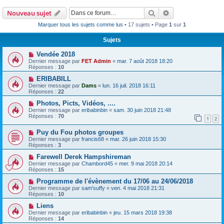
Rechercher
Recherche avanc
Nouveau sujet
Marquer tous les sujets comme lus
• 17 sujets • Page
1
sur
1
Sujets
Vendée 2018
Dernier message par
FET Admin
«
mar. 7 août 2018 18:20
Réponses :
10
ERIBABILL
Dernier message par
Dams
«
lun. 16 juil. 2018 16:11
Réponses :
22
Photos, Picts, Vidéos, ....
Dernier message par
eribabinbin
«
sam. 30 juin 2018 21:48
Réponses :
70
1
2
Puy du Fou photos groupes
Dernier message par
francis68
«
mar. 26 juin 2018 15:30
Réponses :
3
Farewell Derek Hampshireman
Dernier message par
Chambord45
«
mer. 9 mai 2018 20:14
Réponses :
15
Programme de l'évènement du 17/06 au 24/06/2018
Dernier message par
sam'suffy
«
ven. 4 mai 2018 21:31
Réponses :
10
Liens
Dernier message par
eribabinbin
«
jeu. 15 mars 2018 19:38
Réponses :
14