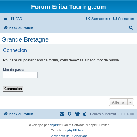
Forum Eriba Touring.com
FAQ
S’enregistrer
Connexion
R
Index du forum
e
Grande Bretagne
c
Connexion
h
e
Pour lire ou poster dans ce forum, vous devez saisir son mot de passe.
r
Mot de passe :
c
h
e
r
Aller à
Index du forum
Heures au format
UTC+02:00
Développé par
phpBB
® Forum Software © phpBB Limited
Traduit par
phpBB-fr.com
Confidentialité
|
Conditions