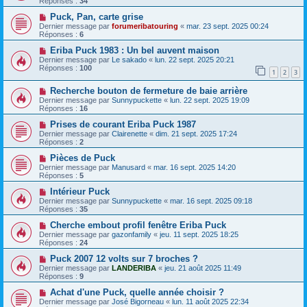
Réponses :
34
Puck, Pan, carte grise
Dernier message par
forumeribatouring
«
mar. 23 sept. 2025 00:24
Réponses :
6
Eriba Puck 1983 : Un bel auvent maison
Dernier message par
Le sakado
«
lun. 22 sept. 2025 20:21
Réponses :
100
1
2
3
Recherche bouton de fermeture de baie arrière
Dernier message par
Sunnypuckette
«
lun. 22 sept. 2025 19:09
Réponses :
16
Prises de courant Eriba Puck 1987
Dernier message par
Clairenette
«
dim. 21 sept. 2025 17:24
Réponses :
2
Pièces de Puck
Dernier message par
Manusard
«
mar. 16 sept. 2025 14:20
Réponses :
5
Intérieur Puck
Dernier message par
Sunnypuckette
«
mar. 16 sept. 2025 09:18
Réponses :
35
Cherche embout profil fenêtre Eriba Puck
Dernier message par
gazonfamily
«
jeu. 11 sept. 2025 18:25
Réponses :
24
Puck 2007 12 volts sur 7 broches ?
Dernier message par
LANDERIBA
«
jeu. 21 août 2025 11:49
Réponses :
9
Achat d'une Puck, quelle année choisir ?
Dernier message par
José Bigorneau
«
lun. 11 août 2025 22:34