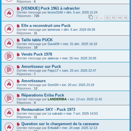
Réponses :
6
[VENDUE] Puck 1961 à rafraichir
Dernier message par
bruno3166
«
dim. 5 avr. 2026 11:24
Réponses :
726
1
12
13
14
15
…
Elle a reconstruit une Puck
Dernier message par
lamenuis
«
dim. 5 avr. 2026 09:28
Réponses :
11
Taille table PUCK
Dernier message par
David39
«
mer. 31 déc. 2025 16:18
Réponses :
18
Vends Puck 1978
Dernier message par
alainvar
«
mer. 26 nov. 2025 20:05
Amortisseur sur Puck
Dernier message par
Papy17
«
sam. 25 oct. 2025 22:47
Réponses :
7
Amortisseurs
Dernier message par
Domi34
«
lun. 20 oct. 2025 23:18
Réponses :
12
Réparations Eriba Puck
Dernier message par
LANDERIBA
«
lun. 13 oct. 2025 11:42
Réponses :
4
Restauration SKY - Puck 1973
Dernier message par
Le sakado
«
mar. 7 oct. 2025 14:53
Réponses :
11
Question sur le chargement de la caravane
Dernier message par
Eribabill
«
mer. 24 sept. 2025 12:13