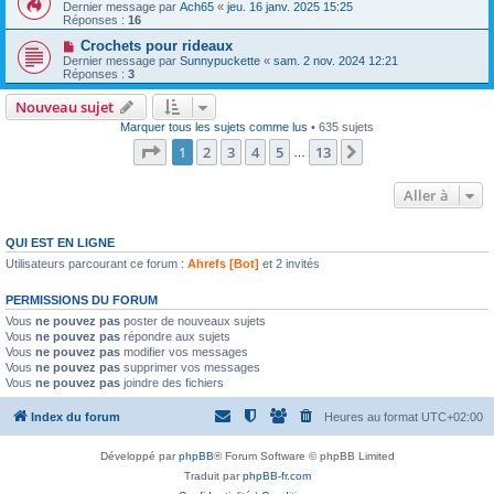
Dernier message par
Ach65
«
jeu. 16 janv. 2025 15:25
Réponses :
16
Crochets pour rideaux
Dernier message par
Sunnypuckette
«
sam. 2 nov. 2024 12:21
Réponses :
3
Nouveau sujet
Marquer tous les sujets comme lus
• 635 sujets
Page
1
sur
13
1
2
3
4
5
13
Suivante
…
Aller à
QUI EST EN LIGNE
Utilisateurs parcourant ce forum :
Ahrefs [Bot]
et 2 invités
PERMISSIONS DU FORUM
Vous
ne pouvez pas
poster de nouveaux sujets
Vous
ne pouvez pas
répondre aux sujets
Vous
ne pouvez pas
modifier vos messages
Vous
ne pouvez pas
supprimer vos messages
Vous
ne pouvez pas
joindre des fichiers
Index du forum
Heures au format
UTC+02:00
Développé par
phpBB
® Forum Software © phpBB Limited
Traduit par
phpBB-fr.com