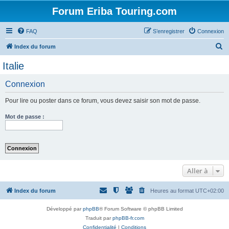
Forum Eriba Touring.com
FAQ
S’enregistrer
Connexion
R
Index du forum
e
Italie
c
Connexion
h
e
Pour lire ou poster dans ce forum, vous devez saisir son mot de passe.
r
Mot de passe :
c
h
e
r
Aller à
Index du forum
Heures au format
UTC+02:00
Développé par
phpBB
® Forum Software © phpBB Limited
Traduit par
phpBB-fr.com
Confidentialité
|
Conditions