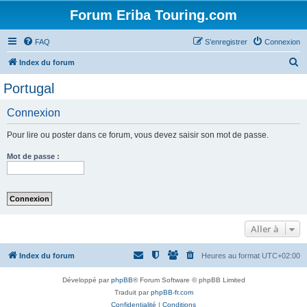
Forum Eriba Touring.com
FAQ
S’enregistrer
Connexion
R
Index du forum
e
Portugal
c
Connexion
h
e
Pour lire ou poster dans ce forum, vous devez saisir son mot de passe.
r
Mot de passe :
c
h
e
r
Aller à
Index du forum
Heures au format
UTC+02:00
Développé par
phpBB
® Forum Software © phpBB Limited
Traduit par
phpBB-fr.com
Confidentialité
|
Conditions