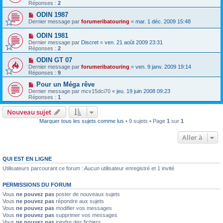
Réponses :
2
ODIN 1987
Dernier message par
forumeribatouring
«
mar. 1 déc. 2009 15:48
ODIN 1981
Dernier message par
Discret
«
ven. 21 août 2009 23:31
Réponses :
2
ODIN GT 07
Dernier message par
forumeribatouring
«
ven. 9 janv. 2009 19:14
Réponses :
9
Pour un Méga rêve
Dernier message par
mcv15dci70
«
jeu. 19 juin 2008 09:23
Réponses :
1
Nouveau sujet
Marquer tous les sujets comme lus
• 9 sujets • Page
1
sur
1
Aller à
QUI EST EN LIGNE
Utilisateurs parcourant ce forum : Aucun utilisateur enregistré et 1 invité
PERMISSIONS DU FORUM
Vous
ne pouvez pas
poster de nouveaux sujets
Vous
ne pouvez pas
répondre aux sujets
Vous
ne pouvez pas
modifier vos messages
Vous
ne pouvez pas
supprimer vos messages
Vous
ne pouvez pas
joindre des fichiers