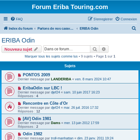
Forum Eriba Touring.com
FAQ
S’enregistrer
Connexion
R
Index du forum
Parlons de nos caravanes (anciennes et récentes)
ERIBA Odin
e
ERIBA Odin
c
Rechercher
Recherche avanc
Nouveau sujet
h
Marquer tous les sujets comme lus
• 9 sujets • Page
1
sur
1
e
Sujets
r
c
PONTOS 2009
Dernier message par
LANDERIBA
«
ven. 8 mars 2024 10:47
h
EribaOdin sur LBC !
e
Dernier message par
djef24
«
sam. 10 juin 2017 16:23
r
Réponses :
4
Rencontre en Côte d'Or
Dernier message par
djef24
«
mar. 26 juil. 2016 17:32
Réponses :
12
[AV] Odin 1981
Dernier message par
Dams
«
mer. 13 juin 2012 17:59
Réponses :
2
Odin 1982
Dernier message par
troll-manhattan
«
dim. 23 janv. 2011 19:24