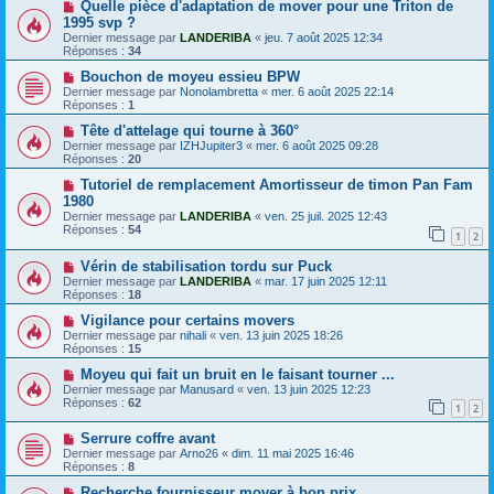
Quelle pièce d'adaptation de mover pour une Triton de
1995 svp ?
Dernier message par
LANDERIBA
«
jeu. 7 août 2025 12:34
Réponses :
34
Bouchon de moyeu essieu BPW
Dernier message par
Nonolambretta
«
mer. 6 août 2025 22:14
Réponses :
1
Tête d'attelage qui tourne à 360°
Dernier message par
IZHJupiter3
«
mer. 6 août 2025 09:28
Réponses :
20
Tutoriel de remplacement Amortisseur de timon Pan Fam
1980
Dernier message par
LANDERIBA
«
ven. 25 juil. 2025 12:43
Réponses :
54
1
2
Vérin de stabilisation tordu sur Puck
Dernier message par
LANDERIBA
«
mar. 17 juin 2025 12:11
Réponses :
18
Vigilance pour certains movers
Dernier message par
nihali
«
ven. 13 juin 2025 18:26
Réponses :
15
Moyeu qui fait un bruit en le faisant tourner ...
Dernier message par
Manusard
«
ven. 13 juin 2025 12:23
Réponses :
62
1
2
Serrure coffre avant
Dernier message par
Arno26
«
dim. 11 mai 2025 16:46
Réponses :
8
Recherche fournisseur mover à bon prix