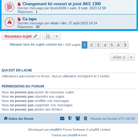
Changement kit ressort et joint AKS 1300
Dernier message par
bruno3166
«
sam. 9 sept. 2023 12:59
Réponses :
1
Ca tape
Dernier message par
nihali
«
dim. 27 août 2023 14:14
Réponses :
38
Nouveau sujet
1
2
3
4
5
6
Suiv
Marquer tous les sujets comme lus
• 259 sujets
Aller à
QUI EST EN LIGNE
Utilisateurs parcourant ce forum : Aucun utilisateur enregistré et 2 invités
PERMISSIONS DU FORUM
Vous
ne pouvez pas
poster de nouveaux sujets
Vous
ne pouvez pas
répondre aux sujets
Vous
ne pouvez pas
modifier vos messages
Vous
ne pouvez pas
supprimer vos messages
Vous
ne pouvez pas
joindre des fichiers
Index du forum
Heures au format
UTC+02:00
Développé par
phpBB
® Forum Software © phpBB Limited
Traduit par
phpBB-fr.com