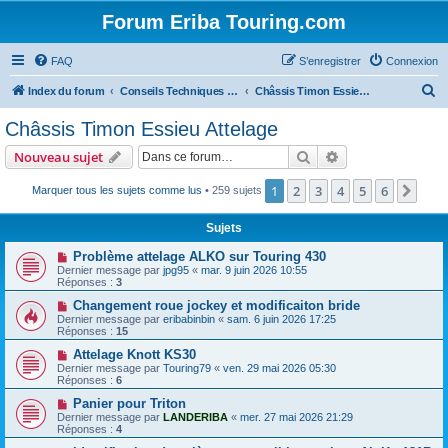
Forum Eriba Touring.com
FAQ
S’enregistrer
Connexion
R
Index du forum
Conseils Techniques Accessoires & Modifications
Châssis Timon Essieu Attelage
e
Châssis Timon Essieu Attelage
c
Rechercher
Recherche avanc
Nouveau sujet
h
e
1
2
3
4
5
6
Suiv
Marquer tous les sujets comme lus
• 259 sujets
r
Sujets
c
Problème attelage ALKO sur Touring 430
h
Dernier message par
jpg95
«
mar. 9 juin 2026 10:55
Réponses :
3
e
Changement roue jockey et modificaiton bride
r
Dernier message par
eribabinbin
«
sam. 6 juin 2026 17:25
Réponses :
15
Attelage Knott KS30
Dernier message par
Touring79
«
ven. 29 mai 2026 05:30
Réponses :
6
Panier pour Triton
Dernier message par
LANDERIBA
«
mer. 27 mai 2026 21:29
Réponses :
4