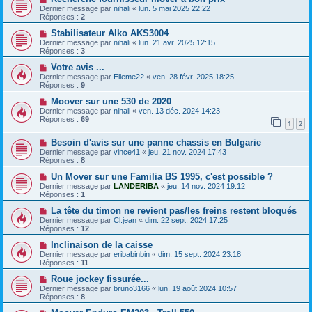
Dernier message par
nihali
«
lun. 5 mai 2025 22:22
Réponses :
2
Stabilisateur Alko AKS3004
Dernier message par
nihali
«
lun. 21 avr. 2025 12:15
Réponses :
3
Votre avis ...
Dernier message par
Elleme22
«
ven. 28 févr. 2025 18:25
Réponses :
9
Moover sur une 530 de 2020
Dernier message par
nihali
«
ven. 13 déc. 2024 14:23
Réponses :
69
1
2
Besoin d'avis sur une panne chassis en Bulgarie
Dernier message par
vince41
«
jeu. 21 nov. 2024 17:43
Réponses :
8
Un Mover sur une Familia BS 1995, c'est possible ?
Dernier message par
LANDERIBA
«
jeu. 14 nov. 2024 19:12
Réponses :
1
La tête du timon ne revient pas/les freins restent bloqués
Dernier message par
Cl.jean
«
dim. 22 sept. 2024 17:25
Réponses :
12
Inclinaison de la caisse
Dernier message par
eribabinbin
«
dim. 15 sept. 2024 23:18
Réponses :
11
Roue jockey fissurée...
Dernier message par
bruno3166
«
lun. 19 août 2024 10:57
Réponses :
8