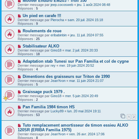
Moover Enduro EM203 - Troll 550
Dernier message par
jeep.cocosweb
«
jeu. 1 août 2024 08:48
Réponses :
5
Un pied en carafe !!!
Dernier message par
Pierocha
«
sam. 20 juil. 2024 15:18
Réponses :
9
Roulements de roue
Dernier message par
eribabinbin
«
jeu. 11 juil. 2024 07:55
Réponses :
25
Stabilisateur ALKO
Dernier message par
Gino18
«
mar. 2 juil. 2024 20:33
Réponses :
18
Adaptation stab Tunesi sur Pan Familia et col de cygne
Dernier message par
rey
«
mer. 19 juin 2024 20:52
Réponses :
4
Dimentions des graisseurs sur Triton de 1990
Dernier message par
JeanYvon
«
mar. 11 juin 2024 21:07
Réponses :
5
Graissage puck 1979 .
Dernier message par
Gino18
«
mer. 5 juin 2024 20:49
Réponses :
2
Pan Familia 1984 timon HS
Dernier message par
Lucky89
«
lun. 20 mai 2024 19:11
Réponses :
53
1
2
Tuto remplacement amortisseur de timon essieu ALKO
120SR (ERIBA Familia 1975)
Dernier message par
JeanYvon
«
ven. 26 avr. 2024 17:06
Réponses :
8