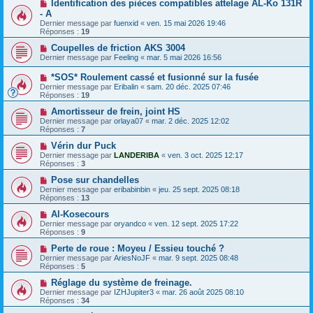
Identification des pièces compatibles attelage AL-Ko 131R
- A
Dernier message par
fuenxid
«
ven. 15 mai 2026 19:46
Réponses :
19
Coupelles de friction AKS 3004
Dernier message par
Feeling
«
mar. 5 mai 2026 16:56
*SOS* Roulement cassé et fusionné sur la fusée
Dernier message par
Eribalin
«
sam. 20 déc. 2025 07:46
Réponses :
19
Amortisseur de frein, joint HS
Dernier message par
orlaya07
«
mar. 2 déc. 2025 12:02
Réponses :
7
Vérin dur Puck
Dernier message par
LANDERIBA
«
ven. 3 oct. 2025 12:17
Réponses :
3
Pose sur chandelles
Dernier message par
eribabinbin
«
jeu. 25 sept. 2025 08:18
Réponses :
13
Al-Kosecours
Dernier message par
oryandco
«
ven. 12 sept. 2025 17:22
Réponses :
9
Perte de roue : Moyeu / Essieu touché ?
Dernier message par
AriesNoJF
«
mar. 9 sept. 2025 08:48
Réponses :
5
Réglage du système de freinage.
Dernier message par
IZHJupiter3
«
mar. 26 août 2025 08:10
Réponses :
34