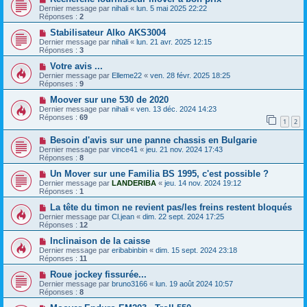
Dernier message par
nihali
«
lun. 5 mai 2025 22:22
Réponses :
2
Stabilisateur Alko AKS3004
Dernier message par
nihali
«
lun. 21 avr. 2025 12:15
Réponses :
3
Votre avis ...
Dernier message par
Elleme22
«
ven. 28 févr. 2025 18:25
Réponses :
9
Moover sur une 530 de 2020
Dernier message par
nihali
«
ven. 13 déc. 2024 14:23
Réponses :
69
1
2
Besoin d'avis sur une panne chassis en Bulgarie
Dernier message par
vince41
«
jeu. 21 nov. 2024 17:43
Réponses :
8
Un Mover sur une Familia BS 1995, c'est possible ?
Dernier message par
LANDERIBA
«
jeu. 14 nov. 2024 19:12
Réponses :
1
La tête du timon ne revient pas/les freins restent bloqués
Dernier message par
Cl.jean
«
dim. 22 sept. 2024 17:25
Réponses :
12
Inclinaison de la caisse
Dernier message par
eribabinbin
«
dim. 15 sept. 2024 23:18
Réponses :
11
Roue jockey fissurée...
Dernier message par
bruno3166
«
lun. 19 août 2024 10:57
Réponses :
8