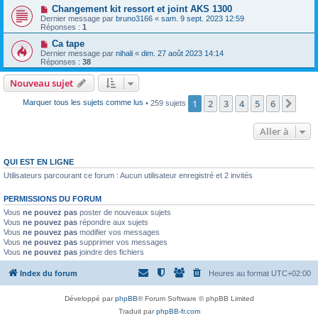
Changement kit ressort et joint AKS 1300
Dernier message par
bruno3166
«
sam. 9 sept. 2023 12:59
Réponses :
1
Ca tape
Dernier message par
nihali
«
dim. 27 août 2023 14:14
Réponses :
38
Nouveau sujet
1
2
3
4
5
6
Suiv
Marquer tous les sujets comme lus
• 259 sujets
Aller à
QUI EST EN LIGNE
Utilisateurs parcourant ce forum : Aucun utilisateur enregistré et 2 invités
PERMISSIONS DU FORUM
Vous
ne pouvez pas
poster de nouveaux sujets
Vous
ne pouvez pas
répondre aux sujets
Vous
ne pouvez pas
modifier vos messages
Vous
ne pouvez pas
supprimer vos messages
Vous
ne pouvez pas
joindre des fichiers
Index du forum
Heures au format
UTC+02:00
Développé par
phpBB
® Forum Software © phpBB Limited
Traduit par
phpBB-fr.com