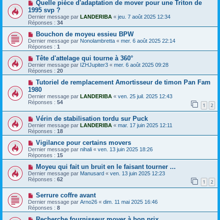
Quelle pièce d'adaptation de mover pour une Triton de
1995 svp ?
Dernier message par
LANDERIBA
«
jeu. 7 août 2025 12:34
Réponses :
34
Bouchon de moyeu essieu BPW
Dernier message par
Nonolambretta
«
mer. 6 août 2025 22:14
Réponses :
1
Tête d'attelage qui tourne à 360°
Dernier message par
IZHJupiter3
«
mer. 6 août 2025 09:28
Réponses :
20
Tutoriel de remplacement Amortisseur de timon Pan Fam
1980
Dernier message par
LANDERIBA
«
ven. 25 juil. 2025 12:43
Réponses :
54
1
2
Vérin de stabilisation tordu sur Puck
Dernier message par
LANDERIBA
«
mar. 17 juin 2025 12:11
Réponses :
18
Vigilance pour certains movers
Dernier message par
nihali
«
ven. 13 juin 2025 18:26
Réponses :
15
Moyeu qui fait un bruit en le faisant tourner ...
Dernier message par
Manusard
«
ven. 13 juin 2025 12:23
Réponses :
62
1
2
Serrure coffre avant
Dernier message par
Arno26
«
dim. 11 mai 2025 16:46
Réponses :
8
Recherche fournisseur mover à bon prix