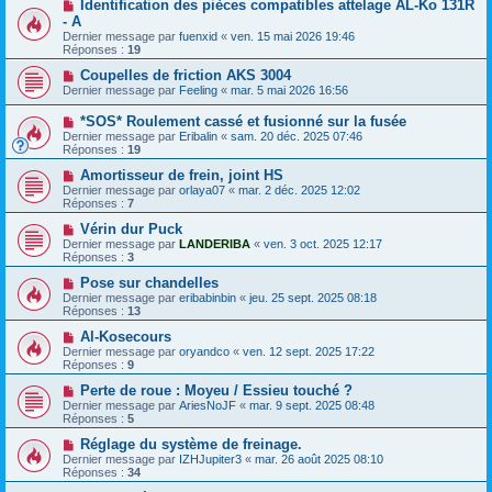
Identification des pièces compatibles attelage AL-Ko 131R
- A
Dernier message par
fuenxid
«
ven. 15 mai 2026 19:46
Réponses :
19
Coupelles de friction AKS 3004
Dernier message par
Feeling
«
mar. 5 mai 2026 16:56
*SOS* Roulement cassé et fusionné sur la fusée
Dernier message par
Eribalin
«
sam. 20 déc. 2025 07:46
Réponses :
19
Amortisseur de frein, joint HS
Dernier message par
orlaya07
«
mar. 2 déc. 2025 12:02
Réponses :
7
Vérin dur Puck
Dernier message par
LANDERIBA
«
ven. 3 oct. 2025 12:17
Réponses :
3
Pose sur chandelles
Dernier message par
eribabinbin
«
jeu. 25 sept. 2025 08:18
Réponses :
13
Al-Kosecours
Dernier message par
oryandco
«
ven. 12 sept. 2025 17:22
Réponses :
9
Perte de roue : Moyeu / Essieu touché ?
Dernier message par
AriesNoJF
«
mar. 9 sept. 2025 08:48
Réponses :
5
Réglage du système de freinage.
Dernier message par
IZHJupiter3
«
mar. 26 août 2025 08:10
Réponses :
34