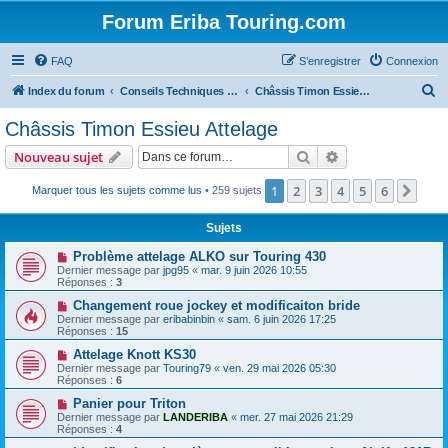
Forum Eriba Touring.com
FAQ
S’enregistrer
Connexion
R
Index du forum
Conseils Techniques Accessoires & Modifications
Châssis Timon Essieu Attelage
e
Châssis Timon Essieu Attelage
c
Rechercher
Recherche avanc
Nouveau sujet
h
e
1
2
3
4
5
6
Suiv
Marquer tous les sujets comme lus
• 259 sujets
r
Sujets
c
Problème attelage ALKO sur Touring 430
h
Dernier message par
jpg95
«
mar. 9 juin 2026 10:55
Réponses :
3
e
Changement roue jockey et modificaiton bride
r
Dernier message par
eribabinbin
«
sam. 6 juin 2026 17:25
Réponses :
15
Attelage Knott KS30
Dernier message par
Touring79
«
ven. 29 mai 2026 05:30
Réponses :
6
Panier pour Triton
Dernier message par
LANDERIBA
«
mer. 27 mai 2026 21:29
Réponses :
4