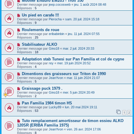
Moover Enduro EM203 - Troll 550
Dernier message par
jeep.cocosweb
«
jeu. 1 août 2024 08:48
Réponses :
5
Un pied en carafe !!!
Dernier message par
Pierocha
«
sam. 20 juil. 2024 15:18
Réponses :
9
Roulements de roue
Dernier message par
eribabinbin
«
jeu. 11 juil. 2024 07:55
Réponses :
25
Stabilisateur ALKO
Dernier message par
Gino18
«
mar. 2 juil. 2024 20:33
Réponses :
18
Adaptation stab Tunesi sur Pan Familia et col de cygne
Dernier message par
rey
«
mer. 19 juin 2024 20:52
Réponses :
4
Dimentions des graisseurs sur Triton de 1990
Dernier message par
JeanYvon
«
mar. 11 juin 2024 21:07
Réponses :
5
Graissage puck 1979 .
Dernier message par
Gino18
«
mer. 5 juin 2024 20:49
Réponses :
2
Pan Familia 1984 timon HS
Dernier message par
Lucky89
«
lun. 20 mai 2024 19:11
Réponses :
53
1
2
Tuto remplacement amortisseur de timon essieu ALKO
120SR (ERIBA Familia 1975)
Dernier message par
JeanYvon
«
ven. 26 avr. 2024 17:06
Réponses :
8