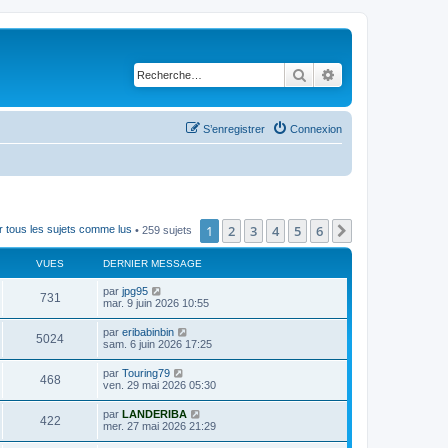
Rechercher
Recherche avancé
S’enregistrer
Connexion
1
2
3
4
5
6
Suivante
 tous les sujets comme lus
• 259 sujets
VUES
DERNIER MESSAGE
D
par
jpg95
V
731
e
mar. 9 juin 2026 10:55
r
u
n
D
par
eribabinbin
V
5024
i
e
sam. 6 juin 2026 17:25
e
e
r
r
u
n
D
par
Touring79
s
m
V
468
i
e
ven. 29 mai 2026 05:30
e
e
e
r
s
r
u
n
s
D
par
LANDERIBA
s
m
V
422
i
a
e
mer. 27 mai 2026 21:29
e
e
e
g
r
s
r
u
e