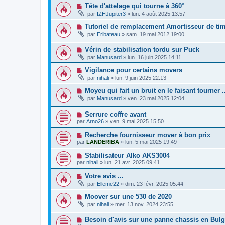
Tête d'attelage qui tourne à 360°
par
IZHJupiter3
»
lun. 4 août 2025 13:57
Tutoriel de remplacement Amortisseur de t
par
Eribateau
»
sam. 19 mai 2012 19:00
Vérin de stabilisation tordu sur Puck
par
Manusard
»
lun. 16 juin 2025 14:11
Vigilance pour certains movers
par
nihali
»
lun. 9 juin 2025 22:13
Moyeu qui fait un bruit en le faisant tourner .
par
Manusard
»
ven. 23 mai 2025 12:04
Serrure coffre avant
par
Arno26
»
ven. 9 mai 2025 15:50
Recherche fournisseur mover à bon prix
par
LANDERIBA
»
lun. 5 mai 2025 19:49
Stabilisateur Alko AKS3004
par
nihali
»
lun. 21 avr. 2025 09:41
Votre avis ...
par
Elleme22
»
dim. 23 févr. 2025 05:44
Moover sur une 530 de 2020
par
nihali
»
mer. 13 nov. 2024 23:55
Besoin d'avis sur une panne chassis en Bulg