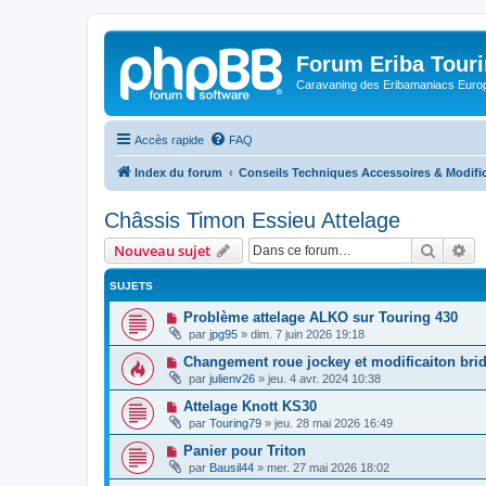
Forum Eriba Tour
Caravaning des Eribamaniacs Euro
Accès rapide
FAQ
Index du forum
Conseils Techniques Accessoires & Modifi
Châssis Timon Essieu Attelage
Recher
Re
Nouveau sujet
SUJETS
Problème attelage ALKO sur Touring 430
par
jpg95
»
dim. 7 juin 2026 19:18
Changement roue jockey et modificaiton bri
par
julienv26
»
jeu. 4 avr. 2024 10:38
Attelage Knott KS30
par
Touring79
»
jeu. 28 mai 2026 16:49
Panier pour Triton
par
Bausil44
»
mer. 27 mai 2026 18:02