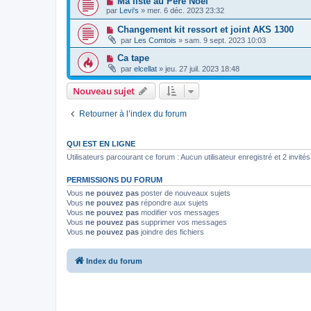
Ma liste au Père Noël
par
Levi's
»
mer. 6 déc. 2023 23:32
Changement kit ressort et joint AKS 1300
par
Les Comtois
»
sam. 9 sept. 2023 10:03
Ca tape
par
elcellat
»
jeu. 27 juil. 2023 18:48
Nouveau sujet
Retourner à l’index du forum
QUI EST EN LIGNE
Utilisateurs parcourant ce forum : Aucun utilisateur enregistré et 2 invités
PERMISSIONS DU FORUM
Vous
ne pouvez pas
poster de nouveaux sujets
Vous
ne pouvez pas
répondre aux sujets
Vous
ne pouvez pas
modifier vos messages
Vous
ne pouvez pas
supprimer vos messages
Vous
ne pouvez pas
joindre des fichiers
Index du forum