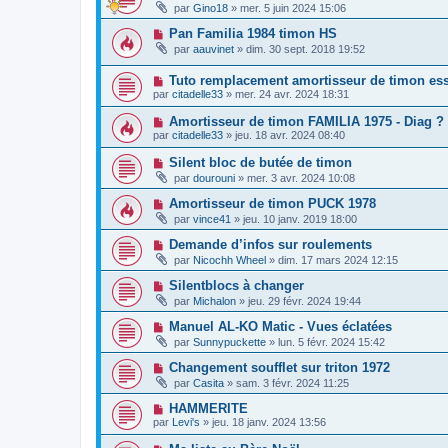
par
Gino18
»
mer. 5 juin 2024 15:06
Pan Familia 1984 timon HS
par
aauvinet
»
dim. 30 sept. 2018 19:52
Tuto remplacement amortisseur de timon es
par
citadelle33
»
mer. 24 avr. 2024 18:31
Amortisseur de timon FAMILIA 1975 - Diag ?
par
citadelle33
»
jeu. 18 avr. 2024 08:40
Silent bloc de butée de timon
par
dourouni
»
mer. 3 avr. 2024 10:08
Amortisseur de timon PUCK 1978
par
vince41
»
jeu. 10 janv. 2019 18:00
Demande d’infos sur roulements
par
Nicochh Wheel
»
dim. 17 mars 2024 12:15
Silentblocs à changer
par
Michalon
»
jeu. 29 févr. 2024 19:44
Manuel AL-KO Matic - Vues éclatées
par
Sunnypuckette
»
lun. 5 févr. 2024 15:42
Changement soufflet sur triton 1972
par
Casita
»
sam. 3 févr. 2024 11:25
HAMMERITE
par
Levi's
»
jeu. 18 janv. 2024 13:56