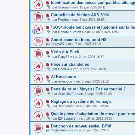
Identification des pièces compatibles attela
par
Scarou
»
mer. 18 juin 2025 09:11
Coupelles de friction AKS 3004
par
Feeling
»
mar. 5 mai 2026 16:56
*SOS* Roulement cassé et fusionné sur la fu
par
RonanLeBreton
»
dim. 18 août 2024 13:51
Amortisseur de frein, joint HS
par
orlaya07
»
mar. 7 oct. 2025 14:19
Vérin dur Puck
par
Papy17
»
jeu. 2 oct. 2025 16:54
Pose sur chandelles
par
Domi34
»
ven. 5 sept. 2025 09:47
Al-Kosecours
par
oryandco
»
lun. 8 sept. 2025 09:12
Perte de roue : Moyeu / Essieu touché ?
par
AriesNoJF
»
ven. 5 sept. 2025 14:33
Réglage du système de freinage.
par
JeanYvon
»
ven. 8 mai 2015 12:04
Quelle pièce d'adaptation de mover pour une
par
IZHJupiter3
»
ven. 18 juil. 2025 14:55
Bouchon de moyeu essieu BPW
par
Nonolambretta
»
lun. 23 juin 2025 23:11