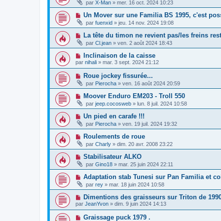
par
X-Man
»
mer. 16 oct. 2024 10:23
Un Mover sur une Familia BS 1995, c'est pos
par
fuenxid
»
jeu. 14 nov. 2024 19:08
La tête du timon ne revient pas/les freins re
par
Cl.jean
»
ven. 2 août 2024 18:43
Inclinaison de la caisse
par
nihali
»
mar. 3 sept. 2024 21:12
Roue jockey fissurée...
par
Pierocha
»
ven. 16 août 2024 20:59
Moover Enduro EM203 - Troll 550
par
jeep.cocosweb
»
lun. 8 juil. 2024 10:58
Un pied en carafe !!!
par
Pierocha
»
ven. 19 juil. 2024 19:32
Roulements de roue
par
Charly
»
dim. 20 avr. 2008 23:22
Stabilisateur ALKO
par
Gino18
»
mar. 25 juin 2024 22:11
Adaptation stab Tunesi sur Pan Familia et co
par
rey
»
mar. 18 juin 2024 10:58
Dimentions des graisseurs sur Triton de 199
par
JeanYvon
»
dim. 9 juin 2024 14:13
Graissage puck 1979 .